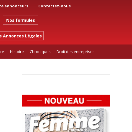
ce annonceurs
Contactez-nous
Nos formules
es Annonces Légales
ure
Histoire
Chroniques
Droit des entreprises