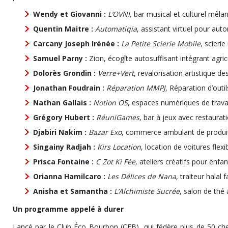
Wendy et Giovanni :
L’OVNI,
bar musical et culturel mêla
Quentin Maitre :
Automatiqia
, assistant virtuel pour autom
Carcany Joseph Irénée :
La Petite Scierie Mobile
, scieri
Samuel Parny :
Zion, écogîte autosuffisant intégrant agri
Dolorès Grondin :
Verre+Vert
, revalorisation artistique de
Jonathan Foudrain :
Réparation MMPJ
, Réparation d’outi
Nathan Gallais :
Notion OS
, espaces numériques de travai
Grégory Hubert :
RéuniGames
, bar à jeux avec restaura
Djabiri Nakim :
Bazar Exo
, commerce ambulant de produit
Singainy Radjah :
Kirs Location
, location de voitures flexib
Prisca Fontaine :
C Zot Ki Fée,
ateliers créatifs pour enfan
Orianna Hamilcaro :
Les Délices de Nana
, traiteur halal 
Anisha et Samantha :
L’Alchimiste Sucrée
, salon de thé 
Un programme appelé à durer
Lancé par le Club Éco Bourbon (CEB), qui fédère plus de 50 chef