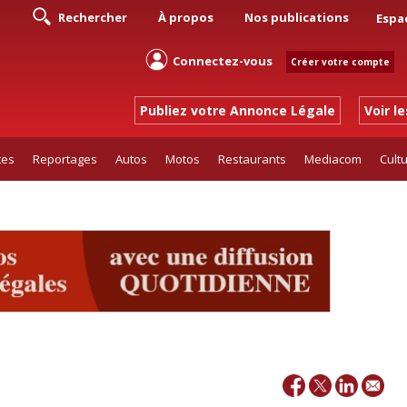
Rechercher
À propos
Nos publications
Espa
Connectez-vous
Créer votre compte
Publiez votre Annonce Légale
Voir l
tes
Reportages
Autos
Motos
Restaurants
Mediacom
Cult