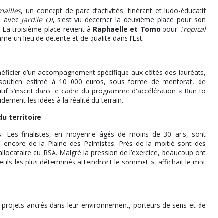
ailles
, un concept de parc d’activités itinérant et ludo-éducatif
, avec
Jardile OI
, s’est vu décerner la deuxième place pour son
 La troisième place revient à
Raphaelle et Tomo
pour
Tropical
me un lieu de détente et de qualité dans l’Est.
néficier d’un accompagnement spécifique aux côtés des lauréats,
un soutien estimé à 10 000 euros, sous forme de mentorat, de
if s’inscrit dans le cadre du programme d'accélération « Run to
dement les idées à la réalité du terrain.
u territoire
ls. Les finalistes, en moyenne âgés de moins de 30 ans, sont
u encore de la Plaine des Palmistes. Près de la moitié sont des
locataire du RSA. Malgré la pression de l’exercice, beaucoup ont
Seuls les plus déterminés atteindront le sommet », affichait le mot
es projets ancrés dans leur environnement, porteurs de sens et de