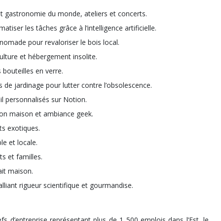
nt gastronomie du monde, ateliers et concerts.
atiser les tâches grâce à l’intelligence artificielle.
e nomade pour revaloriser le bois local.
culture et hébergement insolite.
s bouteilles en verre.
ls de jardinage pour lutter contre l’obsolescence.
l personnalisés sur Notion.
tion maison et ambiance geek.
s exotiques.
le et locale.
ts et familles.
fait maison.
alliant rigueur scientifique et gourmandise.
s d’entreprise représentant plus de 1 500 emplois dans l’Est, le