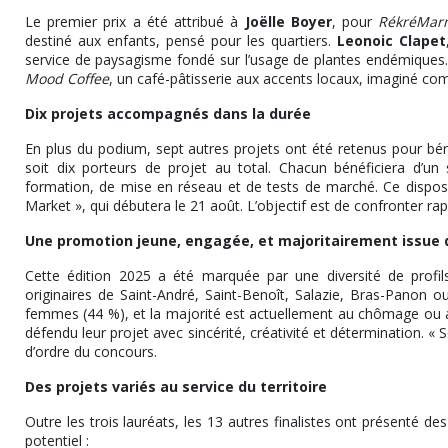
Le premier prix a été attribué à
Joëlle Boyer
, pour
RékréMarm
destiné aux enfants, pensé pour les quartiers.
Leonoic Clapet
service de paysagisme fondé sur l’usage de plantes endémiques.
Mood Coffee
, un café-pâtisserie aux accents locaux, imaginé com
Dix projets accompagnés dans la durée
En plus du podium, sept autres projets ont été retenus pour bé
soit dix porteurs de projet au total. Chacun bénéficiera d’
formation, de mise en réseau et de tests de marché. Ce disposit
Market », qui débutera le 21 août. L’objectif est de confronter rapi
Une promotion jeune, engagée, et majoritairement issue d
Cette édition 2025 a été marquée par une diversité de profi
originaires de Saint-André, Saint-Benoît, Salazie, Bras-Panon o
femmes (44 %), et la majorité est actuellement au chômage ou al
défendu leur projet avec sincérité, créativité et détermination. « 
d’ordre du concours.
Des projets variés au service du territoire
Outre les trois lauréats, les 13 autres finalistes ont présenté d
potentiel :