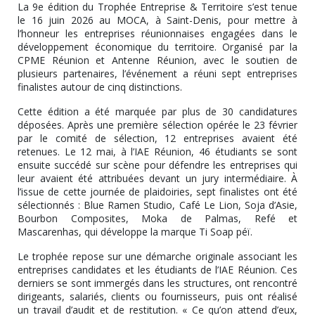
La 9e édition du Trophée Entreprise & Territoire s’est tenue
le 16 juin 2026 au MOCA, à Saint-Denis, pour mettre à
l’honneur les entreprises réunionnaises engagées dans le
développement économique du territoire. Organisé par la
CPME Réunion et Antenne Réunion, avec le soutien de
plusieurs partenaires, l’événement a réuni sept entreprises
finalistes autour de cinq distinctions.
Cette édition a été marquée par plus de 30 candidatures
déposées. Après une première sélection opérée le 23 février
par le comité de sélection, 12 entreprises avaient été
retenues. Le 12 mai, à l’IAE Réunion, 46 étudiants se sont
ensuite succédé sur scène pour défendre les entreprises qui
leur avaient été attribuées devant un jury intermédiaire. À
l’issue de cette journée de plaidoiries, sept finalistes ont été
sélectionnés : Blue Ramen Studio, Café Le Lion, Soja d’Asie,
Bourbon Composites, Moka de Palmas, Refé et
Mascarenhas, qui développe la marque Ti Soap péï.
Le trophée repose sur une démarche originale associant les
entreprises candidates et les étudiants de l’IAE Réunion. Ces
derniers se sont immergés dans les structures, ont rencontré
dirigeants, salariés, clients ou fournisseurs, puis ont réalisé
un travail d’audit et de restitution. « Ce qu’on attend d’eux,