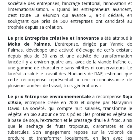
sociétale des entreprises, l’ancrage territorial, l’innovation et
l’internationalisation. « Quand les entrepreneurs avancent,
c’est toute La Réunion qui avance », a-t-il déclaré, en
soulignant que près de 500 entreprises ont candidaté au
trophée depuis sa création.
Le prix Entreprise créative et innovante
a été attribué à
Moka de Palmas
. L’entreprise, dirigée par Yannic de
Palmas, développe une activité d’élevage de cerfs existant
depuis plus de 30 ans et une activité de transformation
lancée il y a environ quatre ans, avec de la viande fraîche et
une gamme de charcuterie sans nitrites ni conservateurs. Le
lauréat a salué le travail des étudiants de l’IAE, estimant que
cette récompense représentait « une reconnaissance de
plusieurs années de travail, trois générations ».
Le prix Entreprise environnementale
a récompensé
Soja
d’Asie
, entreprise créée en 2003 et dirigée par Narayanin
David. La société, qui compte huit salariés, transforme le
végétal en bio autour de trois pôles : les protéines végétales
à base de soja, l’extraction et le pressage d’huile à froid, ainsi
que le séchage de fruits tropicaux, d’aromates et de
tubercules. Son engagement repose sur la volonté de
produire et transformer localement, en lien avec les