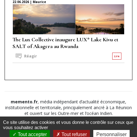
22.06.2026 | Maurice
The Lux Collective inaugure LUX* Lake Kivu et
SALT of Akagera au Rwanda
Réagir
Lire
memento.fr
, média indépendant d’actualité économique,
institutionnelle et territoriale, principalement ancré à La Réunion
et ouvert sur les Outre-mer et l’océan Indien.
Ce site utilise des cookies et vous donne le contrôle sur ceux que
©2026
Suivez nous sur
À propos
-
Notice légale
-
vous souhaitez activer
Le
Politique de
Tout accepter
Tout refuser
Personnaliser