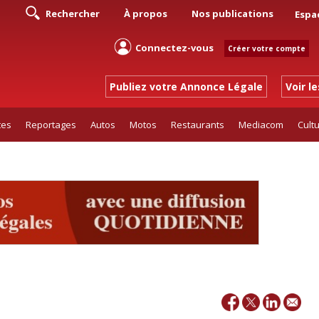
Rechercher
À propos
Nos publications
Espa
Connectez-vous
Créer votre compte
Publiez votre Annonce Légale
Voir l
tes
Reportages
Autos
Motos
Restaurants
Mediacom
Cult