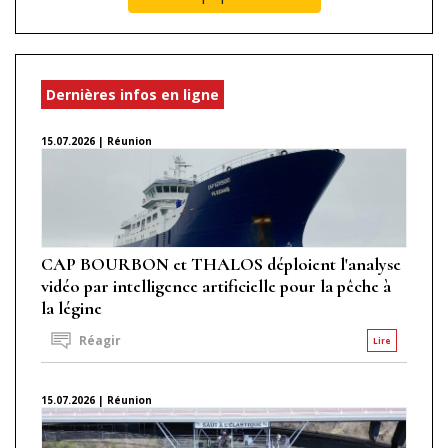
Dernières infos en ligne
15.07.2026 | Réunion
CAP BOURBON et THALOS déploient l'analyse
vidéo par intelligence artificielle pour la pêche à
la légine
Réagir
Lire
15.07.2026 | Réunion