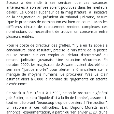
Sceaux a demandé à ses services que ces vacances
antérieures à son arrivée soient pourvues dans les meilleurs
délais". Le Conseil supérieur de la magistrature, à l'initiative
de la désignation du président du tribunal judiciaire, assure
"que le processus de nomination est bien en cours". Mais les
différents circuits de recrutement rendent complexes ces
nominations qui nécessitent de trouver un consensus entre
plusieurs entités.
Pour le poste de directeur des greffes, "il y a eu 12 appels à
candidature, sans résultat", précise le ministère de la Justice
qui se heurte sur cet emploi au défaut d'attractivité du
ressort judiciaire guyanais. Une situation récurrente. En
octobre 2022, les magistrats de Guyane avaient décrété une
semaine "justice morte" pour alerter la Chancellerie sur le
manque de moyens humains. Le procureur Yves Le Clair
estimait alors à 6.000 le nombre de "jugements en attente
d'exécution".
Ce stock a été "réduit à 1.600", selon le procureur général
Joël Sollier, et sera "liquidé d'ici à la fin de l'année", assure-t-il,
tout en déplorant "beaucoup trop de dossiers à l'instruction".
En réponse à ces difficultés, Eric Dupond-Moretti avait
annoncé l'expérimentation, à partir du 1er janvier 2023, d'une