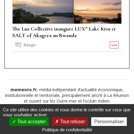
The Lux Collective inaugure LUX* Lake Kivu et
SALT of Akagera au Rwanda
Réagir
Lire
memento.fr
, média indépendant d’actualité économique,
institutionnelle et territoriale, principalement ancré à La Réunion
et ouvert sur les Outre-mer et l’océan Indien.
Ce site utilise des cookies et vous donne le contrôle sur ceux que
©2026
Suivez nous sur
À propos
-
Notice légale
-
vous souhaitez activer
Le
Politique de
Tout accepter
Tout refuser
Personnaliser
Mémento
confidentialité
-
CGV
-
CGU
Politique de confidentialité