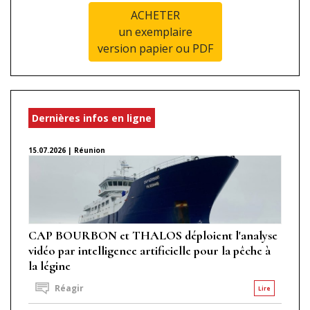
ACHETER
un exemplaire
version papier ou PDF
Dernières infos en ligne
15.07.2026 | Réunion
CAP BOURBON et THALOS déploient l'analyse
vidéo par intelligence artificielle pour la pêche à
la légine
Réagir
Lire