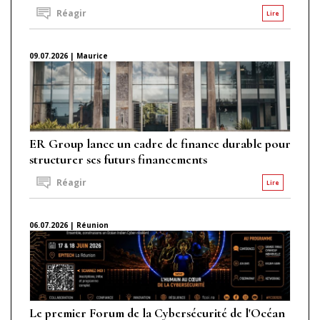
Réagir
Lire
09.07.2026 | Maurice
ER Group lance un cadre de finance durable pour
structurer ses futurs financements
Réagir
Lire
06.07.2026 | Réunion
Le premier Forum de la Cybersécurité de l'Océan