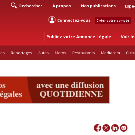
Rechercher
À propos
Nos publications
Espa
Connectez-vous
Créer votre compte
Publiez votre Annonce Légale
Voir l
tes
Reportages
Autos
Motos
Restaurants
Mediacom
Cult