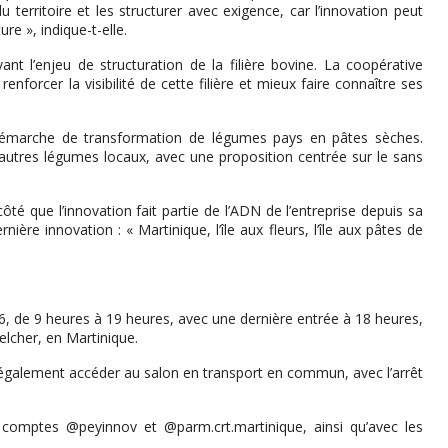
du territoire et les structurer avec exigence, car l’innovation peut
ure », indique-t-elle.
 l’enjeu de structuration de la filière bovine. La coopérative
enforcer la visibilité de cette filière et mieux faire connaître ses
démarche de transformation de légumes pays en pâtes sèches.
autres légumes locaux, avec une proposition centrée sur le sans
é que l’innovation fait partie de l’ADN de l’entreprise depuis sa
e innovation : « Martinique, l’île aux fleurs, l’île aux pâtes de
, de 9 heures à 19 heures, avec une dernière entrée à 18 heures,
lcher, en Martinique.
nt également accéder au salon en transport en commun, avec l’arrêt
 comptes @peyinnov et @parm.crt.martinique, ainsi qu’avec les