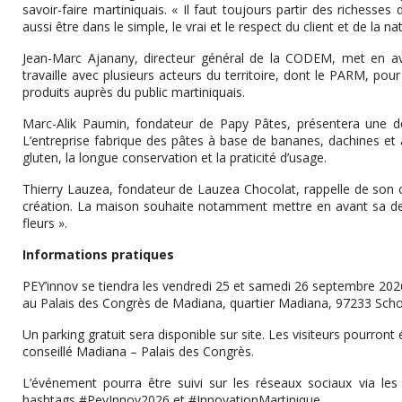
savoir-faire martiniquais. « Il faut toujours partir des richesses 
aussi être dans le simple, le vrai et le respect du client et de la nat
Jean-Marc Ajanany, directeur général de la CODEM, met en avant
travaille avec plusieurs acteurs du territoire, dont le PARM, pour r
produits auprès du public martiniquais.
Marc-Alik Paumin, fondateur de Papy Pâtes, présentera une 
L’entreprise fabrique des pâtes à base de bananes, dachines et 
gluten, la longue conservation et la praticité d’usage.
Thierry Lauzea, fondateur de Lauzea Chocolat, rappelle de son côt
création. La maison souhaite notamment mettre en avant sa dernièr
fleurs ».
Informations pratiques
PEY’innov se tiendra les vendredi 25 et samedi 26 septembre 2026
au Palais des Congrès de Madiana, quartier Madiana, 97233 Schœ
Un parking gratuit sera disponible sur site. Les visiteurs pourro
conseillé Madiana – Palais des Congrès.
L’événement pourra être suivi sur les réseaux sociaux via les
hashtags #PeyInnov2026 et #InnovationMartinique.