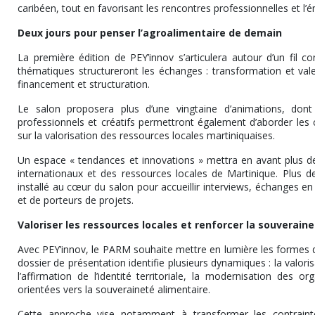
caribéen, tout en favorisant les rencontres professionnelles et l
Deux jours pour penser l’agroalimentaire de demain
La première édition de PEY’innov s’articulera autour d’un fil c
thématiques structureront les échanges : transformation et val
financement et structuration.
Le salon proposera plus d’une vingtaine d’animations, dont
professionnels et créatifs permettront également d’aborder les c
sur la valorisation des ressources locales martiniquaises.
Un espace « tendances et innovations » mettra en avant plus de 
internationaux et des ressources locales de Martinique. Plus 
installé au cœur du salon pour accueillir interviews, échanges en 
et de porteurs de projets.
Valoriser les ressources locales et renforcer la souverain
Avec PEY’innov, le PARM souhaite mettre en lumière les formes d’
dossier de présentation identifie plusieurs dynamiques : la valo
l’affirmation de l’identité territoriale, la modernisation des or
orientées vers la souveraineté alimentaire.
Cette approche vise notamment à transformer les contraintes 