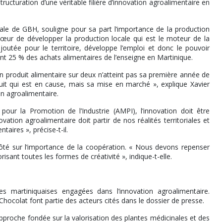
tructuration d’une véritable filière d’innovation agroalimentaire en
iale de GBH, souligne pour sa part l’importance de la production
 cœur de développer la production locale qui est le moteur de la
joutée pour le territoire, développe l’emploi et donc le pouvoir
ntent 25 % des achats alimentaires de l’enseigne en Martinique.
n produit alimentaire sur deux n’atteint pas sa première année de
uit qui est en cause, mais sa mise en marché », explique Xavier
n agroalimentaire.
pour la Promotion de l’Industrie (AMPI), l’innovation doit être
ation agroalimentaire doit partir de nos réalités territoriales et
aires », précise-t-il.
ôté sur l’importance de la coopération. « Nous devons repenser
isant toutes les formes de créativité », indique-t-elle.
s martiniquaises engagées dans l’innovation agroalimentaire.
ocolat font partie des acteurs cités dans le dossier de presse.
pproche fondée sur la valorisation des plantes médicinales et des