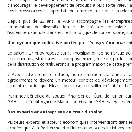
d’encourager le développement de produits à plus forte valeur ajo
des bioressources et coproduits du territoire, mais aussi la reloc
Depuis plus de 23 ans, le PARM accompagne les entreprises, 
d’innovation, de diversification et de création de valeur.
l’expérimentation, le transfert technologique, le conseil stratégiq
Une dynamique collective portée par l’écosystème martin
Le salon PEY’innov repose sur la mobilisation de nombreux acte
économiques, structures d’accompagnement, réseaux professionnel
de la distribution contribueront à la programmation de cette prem
« Avec cette première édition, notre ambition est claire : fai
agroalimentaire devient un moteur concret de développement 
alimentaire », indique Nicaise Monrose, conseiller exécutif de la C
PEY’innov bénéficie du soutien financier de l’État, de l’Union eu
GBH et du Crédit Agricole Martinique-Guyane. GBH est également p
Des experts et entreprises au cœur du salon
Plusieurs experts et acteurs économiques interviendront dans le
académique à la Recherche et à l’Innovation, « des initiatives c