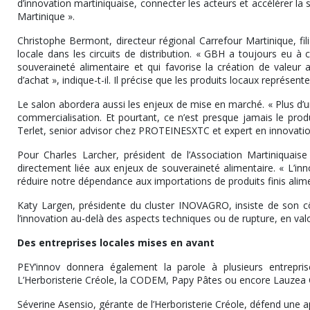
d’innovation martiniquaise, connecter les acteurs et accélérer la s
Martinique ».
Christophe Bermont, directeur régional Carrefour Martinique, fil
locale dans les circuits de distribution. « GBH a toujours eu à
souveraineté alimentaire et qui favorise la création de valeur a
d’achat », indique-t-il. Il précise que les produits locaux représe
Le salon abordera aussi les enjeux de mise en marché. « Plus d’u
commercialisation. Et pourtant, ce n’est presque jamais le prod
Terlet, senior advisor chez PROTEINESXTC et expert en innovatio
Pour Charles Larcher, président de l’Association Martiniquaise 
directement liée aux enjeux de souveraineté alimentaire. « L’innov
réduire notre dépendance aux importations de produits finis aliment
Katy Largen, présidente du cluster INOVAGRO, insiste de son c
l’innovation au-delà des aspects techniques ou de rupture, en valor
Des entreprises locales mises en avant
PEY’innov donnera également la parole à plusieurs entreprise
L’Herboristerie Créole, la CODEM, Papy Pâtes ou encore Lauzea Ch
Séverine Asensio, gérante de l’Herboristerie Créole, défend une a