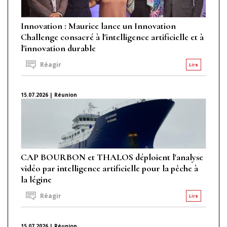
Innovation : Maurice lance un Innovation
Challenge consacré à l'intelligence artificielle et à
l'innovation durable
Réagir
Lire
15.07.2026 | Réunion
CAP BOURBON et THALOS déploient l'analyse
vidéo par intelligence artificielle pour la pêche à
la légine
Réagir
Lire
15.07.2026 | Réunion