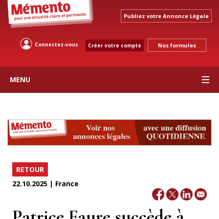
Publiez votre Annonce Légale
Connectez-vous
Nos formules
Créer votre compte
MENU
RETOUR
22.10.2025 | France
Patrice Faure succède à