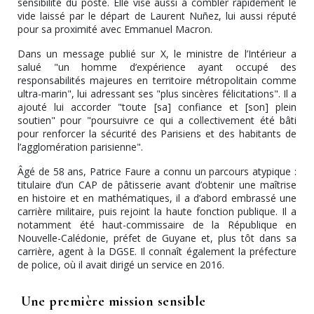
sensibilité du poste. Elle vise aussi à combler rapidement le
vide laissé par le départ de Laurent Nuñez, lui aussi réputé
pour sa proximité avec Emmanuel Macron.
Dans un message publié sur X, le ministre de l’Intérieur a
salué "un homme d’expérience ayant occupé des
responsabilités majeures en territoire métropolitain comme
ultra-marin", lui adressant ses "plus sincères félicitations". Il a
ajouté lui accorder "toute [sa] confiance et [son] plein
soutien" pour "poursuivre ce qui a collectivement été bâti
pour renforcer la sécurité des Parisiens et des habitants de
l’agglomération parisienne".
Âgé de 58 ans, Patrice Faure a connu un parcours atypique :
titulaire d’un CAP de pâtisserie avant d’obtenir une maîtrise
en histoire et en mathématiques, il a d’abord embrassé une
carrière militaire, puis rejoint la haute fonction publique. Il a
notamment été haut-commissaire de la République en
Nouvelle-Calédonie, préfet de Guyane et, plus tôt dans sa
carrière, agent à la DGSE. Il connaît également la préfecture
de police, où il avait dirigé un service en 2016.
Une première mission sensible