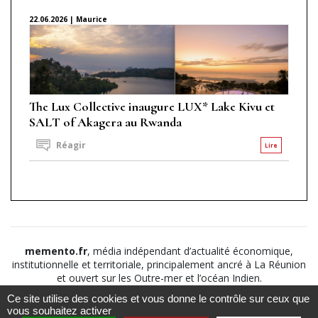
22.06.2026 | Maurice
The Lux Collective inaugure LUX* Lake Kivu et
SALT of Akagera au Rwanda
Réagir
Lire
memento.fr
, média indépendant d’actualité économique,
institutionnelle et territoriale, principalement ancré à La Réunion
et ouvert sur les Outre-mer et l’océan Indien.
Ce site utilise des cookies et vous donne le contrôle sur ceux que
©2026
Suivez nous sur
À propos
-
Notice légale
-
vous souhaitez activer