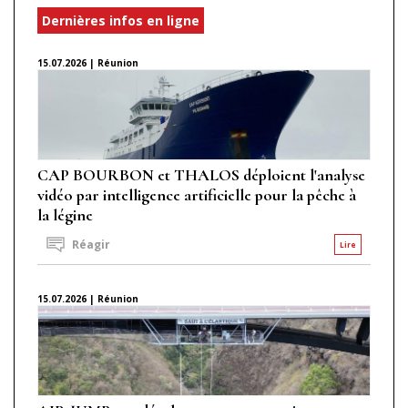
Dernières infos en ligne
15.07.2026 | Réunion
CAP BOURBON et THALOS déploient l'analyse
vidéo par intelligence artificielle pour la pêche à
la légine
Réagir
Lire
15.07.2026 | Réunion