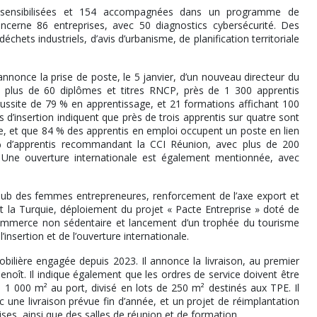
e sensibilisées et 154 accompagnées dans un programme de
cerne 86 entreprises, avec 50 diagnostics cybersécurité. Des
ets industriels, d’avis d’urbanisme, de planification territoriale
nnonce la prise de poste, le 5 janvier, d’un nouveau directeur du
nt plus de 60 diplômes et titres RNCP, près de 1 300 apprentis
ssite de 79 % en apprentissage, et 21 formations affichant 100
d’insertion indiquent que près de trois apprentis sur quatre sont
e, et que 84 % des apprentis en emploi occupent un poste en lien
2 % d’apprentis recommandant la CCI Réunion, avec plus de 200
Une ouverture internationale est également mentionnée, avec
club des femmes entrepreneures, renforcement de l’axe export et
t la Turquie, déploiement du projet « Pacte Entreprise » doté de
 commerce non sédentaire et lancement d’un trophée du tourisme
insertion et de l’ouverture internationale.
obilière engagée depuis 2023. Il annonce la livraison, au premier
enoît. Il indique également que les ordres de service doivent être
de 1 000 m² au port, divisé en lots de 250 m² destinés aux TPE. Il
c une livraison prévue fin d’année, et un projet de réimplantation
ises, ainsi que des salles de réunion et de formation.