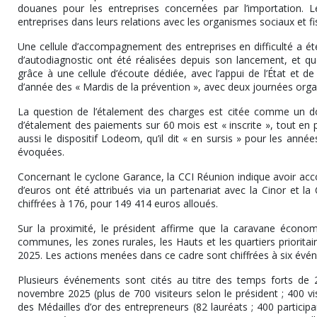
douanes pour les entreprises concernées par l’importation.
entreprises dans leurs relations avec les organismes sociaux et 
Une cellule d’accompagnement des entreprises en difficulté a é
d’autodiagnostic ont été réalisées depuis son lancement, et q
grâce à une cellule d’écoute dédiée, avec l’appui de l’État et 
d’année des « Mardis de la prévention », avec deux journées org
La question de l’étalement des charges est citée comme un do
d’étalement des paiements sur 60 mois est « inscrite », tout en 
aussi le dispositif Lodeom, qu’il dit « en sursis » pour les ann
évoquées.
Concernant le cyclone Garance, la CCI Réunion indique avoir acco
d’euros ont été attribués via un partenariat avec la Cinor et la
chiffrées à 176, pour 149 414 euros alloués.
Sur la proximité, le président affirme que la caravane écono
communes, les zones rurales, les Hauts et les quartiers prioritai
2025. Les actions menées dans ce cadre sont chiffrées à six évé
Plusieurs événements sont cités au titre des temps forts de 2
novembre 2025 (plus de 700 visiteurs selon le président ; 400 vi
des Médailles d’or des entrepreneurs (82 lauréats ; 400 participa