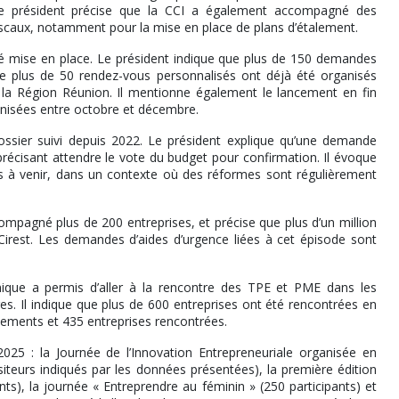
 Le président précise que la CCI a également accompagné des
fiscaux, notamment pour la mise en place de plans d’étalement.
té mise en place. Le président indique que plus de 150 demandes
ue plus de 50 rendez-vous personnalisés ont déjà été organisés
de la Région Réunion. Il mentionne également le lancement en fin
anisées entre octobre et décembre.
ssier suivi depuis 2022. Le président explique qu’une demande
précisant attendre le vote du budget pour confirmation. Il évoque
ées à venir, dans un contexte où des réformes sont régulièrement
mpagné plus de 200 entreprises, et précise que plus d’un million
 Cirest. Les demandes d’aides d’urgence liées à cet épisode sont
mique a permis d’aller à la rencontre des TPE et PME dans les
res. Il indique que plus de 600 entreprises ont été rencontrées en
nements et 435 entreprises rencontrées.
025 : la Journée de l’Innovation Entrepreneuriale organisée en
siteurs indiqués par les données présentées), la première édition
nts), la journée « Entreprendre au féminin » (250 participants) et