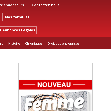
ce annonceurs
Contactez-nous
Nos formules
es Annonces Légales
ure
Histoire
Chroniques
Droit des entreprises