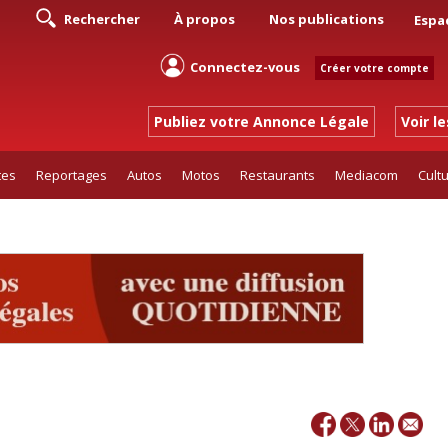
Rechercher
À propos
Nos publications
Espa
Connectez-vous
Créer votre compte
Publiez votre Annonce Légale
Voir l
tes
Reportages
Autos
Motos
Restaurants
Mediacom
Cult