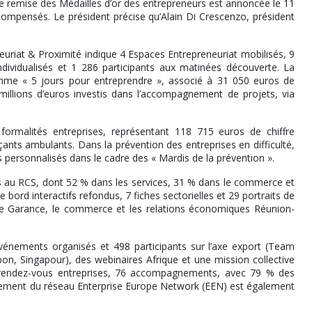
e remise des Médailles d’or des entrepreneurs est annoncée le 11
compensés. Le président précise qu’Alain Di Crescenzo, président
euriat & Proximité indique 4 Espaces Entrepreneuriat mobilisés, 9
ndividualisés et 1 286 participants aux matinées découverte. La
mme « 5 jours pour entreprendre », associé à 31 050 euros de
 millions d’euros investis dans l’accompagnement de projets, via
ormalités entreprises, représentant 118 715 euros de chiffre
ants ambulants. Dans la prévention des entreprises en difficulté,
 personnalisés dans le cadre des « Mardis de la prévention ».
s au RCS, dont 52 % dans les services, 31 % dans le commerce et
 bord interactifs refondus, 7 fiches sectorielles et 29 portraits de
lone Garance, le commerce et les relations économiques Réunion-
ux événements organisés et 498 participants sur l’axe export (Team
n, Singapour), des webinaires Afrique et une mission collective
72 rendez-vous entreprises, 76 accompagnements, avec 79 % des
ement du réseau Enterprise Europe Network (EEN) est également