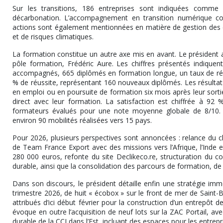
Sur les transitions, 186 entreprises sont indiquées comm
décarbonation. L’accompagnement en transition numérique con
actions sont également mentionnées en matière de gestion des déch
et de risques climatiques.
La formation constitue un autre axe mis en avant. Le président a
pôle formation, Frédéric Aure. Les chiffres présentés indique
accompagnés, 665 diplômés en formation longue, un taux de réu
% de réussite, représentant 160 nouveaux diplômés. Les résultats 
en emploi ou en poursuite de formation six mois après leur sorti
direct avec leur formation. La satisfaction est chiffrée à 9
formateurs évalués pour une note moyenne globale de 8/10. 
environ 90 mobilités réalisées vers 15 pays.
Pour 2026, plusieurs perspectives sont annoncées : relance du 
de Team France Export avec des missions vers l’Afrique, l’Inde e
280 000 euros, refonte du site Declikeco.re, structuration du
durable, ainsi que la consolidation des parcours de formation, de l’
Dans son discours, le président détaille enfin une stratégie imm
trimestre 2026, de huit « écobox » sur le front de mer de Saint-B
attribués d’ici début février pour la construction d’un entrepôt 
évoque en outre l’acquisition de neuf lots sur la ZAC Portail, ave
durable de la CCI dans l’Est, incluant des espaces pour les entrepr