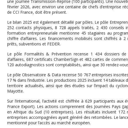
une journée Transmission-Reprise (100 participants). Une nouvell
février 2026, avec environ une centaine de chefs d’entreprise ré
de CCI France, doit être présent.
Le bilan 2025 est également détaillé par pôles. Le pôle Entrepren
252 contacts physiques, 8 728 appels traités, 2 430 conseils i
formation entrepreneuriale mentionne 45 stagiaires au progra
chiffre d’affaires. Les financements mobilisés sont chiffrés à 2
prêts, subventions et FEDER.
Le pôle Formalités & Prévention recense 1 434 dossiers de f
d’affaires, 687 certificats ChamberSign et 482 cartes de commerç
120 autodiagnostics sont comptabilisés, ainsi que 30 rendez-vous
Le pôle Observatoire & Data recense 50 767 entreprises inscrite
17 % dans l’industrie. Les productions 2025 incluent 14 tableaux de
territoire actualisés, ainsi que des études sur l’impact du cyc
Mayotte.
Sur l’international, l’activité est chiffrée à 629 participants a
France Export). Les actions comprennent des Journées Pays (Japo
en Afrique du Sud (10 entreprises). Les résultats incluent 1
entreprises accompagnées ayant généré des retombées. Le lanc
mentionné pour l’accès au marché européen.