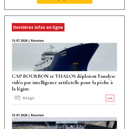
Dernières infos en ligne
15.07.2026 | Réunion
CAP BOURBON et THALOS déploient l'analyse
vidéo par intelligence artificielle pour la pêche à
la légine
Réagir
Lire
15.07.2026 | Réunion