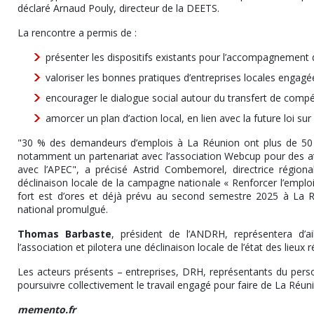
déclaré Arnaud Pouly, directeur de la DEETS.
La rencontre a permis de :
présenter les dispositifs existants pour l’accompagnement de
valoriser les bonnes pratiques d’entreprises locales engagée
encourager le dialogue social autour du transfert de compét
amorcer un plan d’action local, en lien avec la future loi sur 
"30 % des demandeurs d’emplois à La Réunion ont plus de 50 an
notamment un partenariat avec l’association Webcup pour des ate
avec l’APEC", a précisé Astrid Combemorel, directrice régiona
déclinaison locale de la campagne nationale « Renforcer l’emploi
fort est d’ores et déjà prévu au second semestre 2025 à La Ré
national promulgué.
Thomas Barbaste
, président de l’ANDRH, représentera d’ai
l’association et pilotera une déclinaison locale de l’état des lieux 
Les acteurs présents – entreprises, DRH, représentants du perso
poursuivre collectivement le travail engagé pour faire de La Réunio
memento.fr