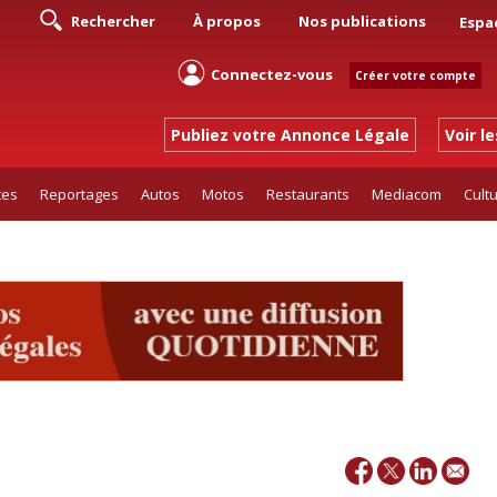
Rechercher
À propos
Nos publications
Espa
Connectez-vous
Créer votre compte
Publiez votre Annonce Légale
Voir l
tes
Reportages
Autos
Motos
Restaurants
Mediacom
Cult