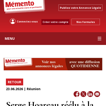
Publiez votre Annonce Légale
Connectez-vous
Nos formules
Créer votre compte
MENU
RETOUR
23.06.2026 | Réunion
Serge Hoareau réélu à la