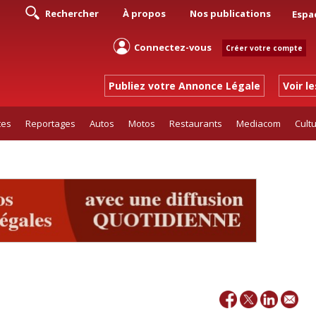
Rechercher
À propos
Nos publications
Espa
Connectez-vous
Créer votre compte
Publiez votre Annonce Légale
Voir l
tes
Reportages
Autos
Motos
Restaurants
Mediacom
Cult