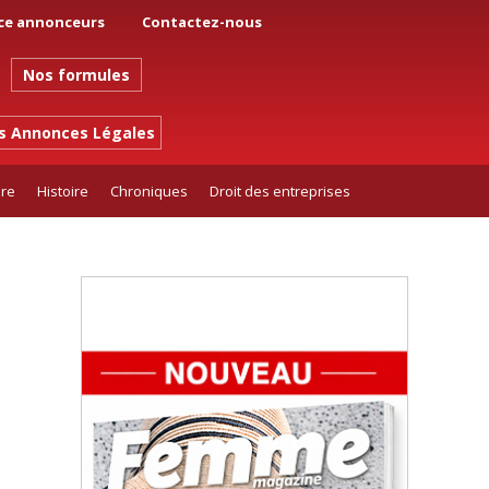
ce annonceurs
Contactez-nous
Nos formules
es Annonces Légales
ure
Histoire
Chroniques
Droit des entreprises