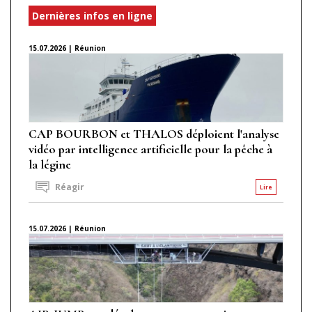
Dernières infos en ligne
15.07.2026 | Réunion
CAP BOURBON et THALOS déploient l'analyse
vidéo par intelligence artificielle pour la pêche à
la légine
Réagir
Lire
15.07.2026 | Réunion