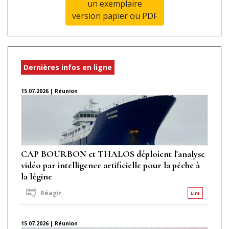
un exemplaire
version papier ou PDF
Dernières infos en ligne
15.07.2026 | Réunion
CAP BOURBON et THALOS déploient l'analyse
vidéo par intelligence artificielle pour la pêche à
la légine
Réagir
Lire
15.07.2026 | Réunion