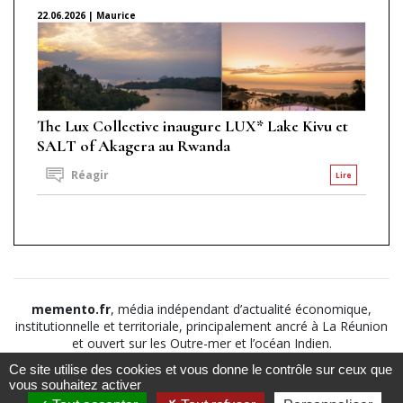
22.06.2026 | Maurice
The Lux Collective inaugure LUX* Lake Kivu et
SALT of Akagera au Rwanda
Réagir
Lire
memento.fr
, média indépendant d’actualité économique,
institutionnelle et territoriale, principalement ancré à La Réunion
et ouvert sur les Outre-mer et l’océan Indien.
Ce site utilise des cookies et vous donne le contrôle sur ceux que
©2026
Suivez nous sur
À propos
-
Notice légale
-
vous souhaitez activer
Le
Politique de