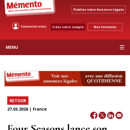
Publiez votre Annonce Légale
Connectez-vous
Nos formules
Créer votre compte
MENU
RETOUR
27.03.2026 | France
Four Seasons lance son