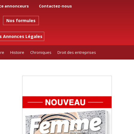
ce annonceurs
Contactez-nous
Nos formules
es Annonces Légales
ure
Histoire
Chroniques
Droit des entreprises