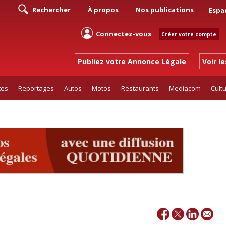
Rechercher
À propos
Nos publications
Espa
Connectez-vous
Créer votre compte
Publiez votre Annonce Légale
Voir l
tes
Reportages
Autos
Motos
Restaurants
Mediacom
Cult