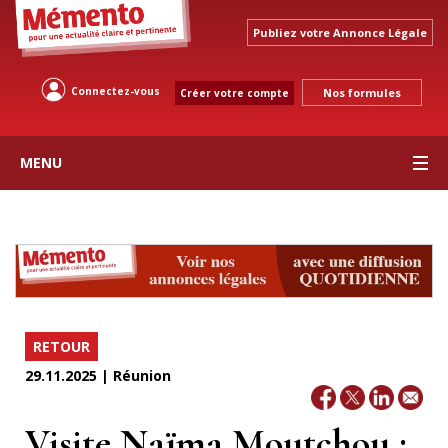
Publiez votre Annonce Légale
Connectez-vous
Nos formules
Créer votre compte
MENU
RETOUR
29.11.2025 | Réunion
Visite Naïma Moutchou :