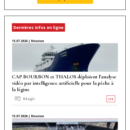
Dernières infos en ligne
15.07.2026 | Réunion
CAP BOURBON et THALOS déploient l'analyse
vidéo par intelligence artificielle pour la pêche à
la légine
Réagir
Lire
15.07.2026 | Réunion