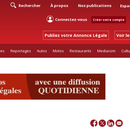
Rechercher
À propos
Nos publications
Espa
Connectez-vous
Créer votre compte
Publiez votre Annonce Légale
Voir l
tes
Reportages
Autos
Motos
Restaurants
Mediacom
Cult