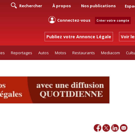
Rechercher
À propos
Nos publications
Espa
Connectez-vous
Créer votre compte
Publiez votre Annonce Légale
Voir l
tes
Reportages
Autos
Motos
Restaurants
Mediacom
Cult