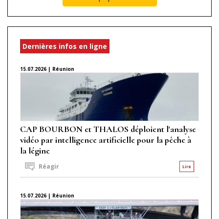
Dernières infos en ligne
15.07.2026 | Réunion
CAP BOURBON et THALOS déploient l'analyse
vidéo par intelligence artificielle pour la pêche à
la légine
Réagir
Lire
15.07.2026 | Réunion