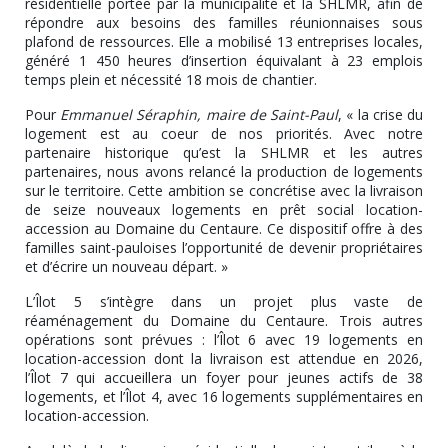
résidentielle portée par la municipalité et la SHLMR, afin de
répondre aux besoins des familles réunionnaises sous
plafond de ressources. Elle a mobilisé 13 entreprises locales,
généré 1 450 heures d’insertion équivalant à 23 emplois
temps plein et nécessité 18 mois de chantier.
Pour
Emmanuel Séraphin, maire de Saint-Paul
, « la crise du
logement est au coeur de nos priorités. Avec notre
partenaire historique qu’est la SHLMR et les autres
partenaires, nous avons relancé la production de logements
sur le territoire. Cette ambition se concrétise avec la livraison
de seize nouveaux logements en prêt social location-
accession au Domaine du Centaure. Ce dispositif offre à des
familles saint-pauloises l’opportunité de devenir propriétaires
et d’écrire un nouveau départ. »
L’Îlot 5 s’intègre dans un projet plus vaste de
réaménagement du Domaine du Centaure. Trois autres
opérations sont prévues : l’Îlot 6 avec 19 logements en
location-accession dont la livraison est attendue en 2026,
l’Îlot 7 qui accueillera un foyer pour jeunes actifs de 38
logements, et l’Îlot 4, avec 16 logements supplémentaires en
location-accession.