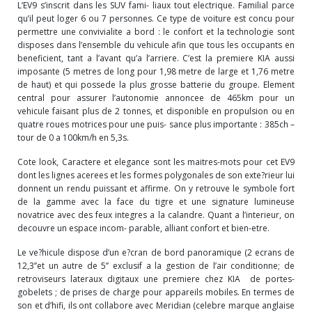
L’EV9 s’inscrit dans les SUV fami- liaux tout electrique. Familial parce
qu’il peut loger 6 ou 7 personnes. Ce type de voiture est concu pour
permettre une convivialite a bord : le confort et la technologie sont
disposes dans l’ensemble du vehicule afin que tous les occupants en
beneficient, tant a l’avant qu’a l’arriere. C’est la premiere KIA aussi
imposante (5 metres de long pour 1,98 metre de large et 1,76 metre
de haut) et qui possede la plus grosse batterie du groupe. Element
central pour assurer l’autonomie annonce
e de 465km pour un
vehicule faisant plus de 2 tonnes, et disponible en propulsion ou en
quatre roues motrices pour une puis- sance plus importante : 385ch –
tour de 0 a 100km/h en 5,3s.
Cote look, Caractere et elegance sont les maitres-mots pour cet EV9
dont les lignes acerees et les formes polygonales de son exte?rieur lui
donnent un rendu puissant et affirme. On y retrouve le symbole fort
de la gamme avec la face du tigre et une signature lumineuse
novatrice avec
des feux integres a la calandre. Quant a l’interieur, on
decouvre un espace incom- parable, alliant confort et bien-etre.
Le ve?hicule dispose d’un e?cran de bord panoramique (2 ecrans de
12,3’’et un autre de 5’’ exclusif a la gestion de l’air conditionne
; de
retroviseurs lateraux digitaux une premiere chez KIA de portes-
gobelets ; de prises de charge pour appareils mobiles. En termes de
son et d’hifi, ils ont collabore avec Meridian (celebre marque anglaise