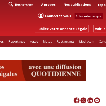
Rechercher
À propos
Nos publications
Espa
Connectez-vous
Créer votre compte
Publiez votre Annonce Légale
Voir l
tes
Reportages
Autos
Motos
Restaurants
Mediacom
Cult