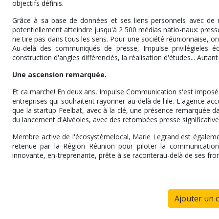
objectifs définis.
Grâce à sa base de données et ses liens personnels avec de n
potentiellement atteindre jusqu'à 2 500 médias natio-naux: press
ne tire pas dans tous les sens. Pour une société réunionnaise, on
Au-delà des communiqués de presse, Impulse privilégieles éch
construction d'angles différenciés, la réalisation d'études... Autant
Une ascension remarquée.
Et ca marche! En deux ans, Impulse Communication s'est impos
entreprises qui souhaitent rayonner au-delà de l'ile. L'agence 
que la startup Feelbat, avec à la clé, une présence remarquée d
du lancement d'Alvéoles, avec des retombées presse significative
Membre active de l'écosystèmelocal, Marie Legrand est également
retenue par la Région Réunion pour piloter la communication p
innovante, en-treprenante, prête à se raconterau-delà de ses fron
Ajouter un 