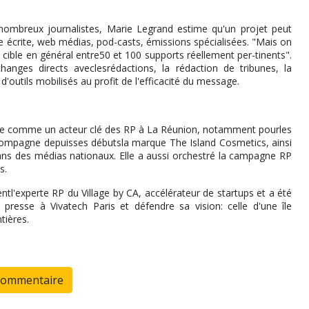
ombreux journalistes, Marie Legrand estime qu'un projet peut
e écrite, web médias, pod-casts, émissions spécialisées. "Mais on
 cible en général entre50 et 100 supports réellement per-tinents".
anges directs aveclesrédactions, la rédaction de tribunes, la
 d'outils mobilisés au profit de l'efficacité du message.
ée comme un acteur clé des RP à La Réunion, notamment pourles
accompagne depuisses débutsla marque The Island Cosmetics, ainsi
ans des médias nationaux. Elle a aussi orchestré la campagne RP
s.
l'experte RP du Village by CA, accélérateur de startups et a été
resse à Vivatech Paris et défendre sa vision: celle d'une île
tières.
commentaire