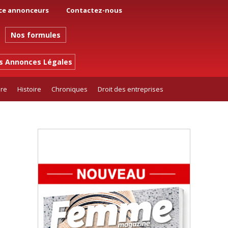
ce annonceurs
Contactez-nous
Nos formules
es Annonces Légales
ure
Histoire
Chroniques
Droit des entreprises