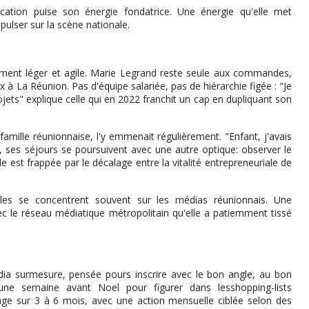
tion puise son énergie fondatrice. Une énergie qu'elle met
pulser sur la scène nationale.
ent léger et agile. Marie Legrand reste seule aux commandes,
 à La Réunion. Pas d'équipe salariée, pas de hiérarchie figée : "Je
ojets" explique celle qui en 2022 franchit un cap en dupliquant son
amille réunionnaise, l'y emmenait régulièrement. "Enfant, j'avais
, ses séjours se poursuivent avec une autre optique: observer le
 est frappée par le décalage entre la vitalité entrepreneuriale de
les se concentrent souvent sur les médias réunionnais. Une
c le réseau médiatique métropolitain qu'elle a patiemment tissé
ia surmesure, pensée pours inscrire avec le bon angle, au bon
 une semaine avant Noel pour figurer dans lesshopping-lists
ge sur 3 à 6 mois, avec une action mensuelle ciblée selon des