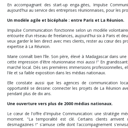
En accompagnant des start-up enga-gées, Impulse Communica
aujourd'hui au service des entreprises réunionnaises, pour les pro
Un modèle agile et bicéphale : entre Paris et La Réunion.
Impulse Communication fonctionne selon un modèle volontairem
entourée d'un réseau de freelances, aujourd'hui six à Paris et deux
veux garder le lien direct avec mes clients, rester au cœur des pr
expertise à La Réunion.
Marie connaît bien l'île. Son père, élevé à Madagascar dans une f
cette impression d'être réunionnaise moi aussi !" En grandissant
marché local. Dès ses premières immersions professionnelles, elle
l'ile et sa faible exposition dans les médias nationaux.
Elle constate aussi que les agences de communication loca
opportunité se dessine: connecter les projets de La Réunion ave
pendant plus de dix ans.
Une ouverture vers plus de 2000 médias nationaux.
Le cœur de l'offre d'Impulse Communication: une stratégie méd
moment. "La temporalité est clé. Certains clients arrivent
desmagazines !" s'amuse celle dont l'accompagnement s'envisa