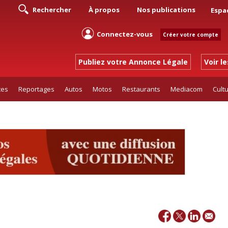
Rechercher
À propos
Nos publications
Espa
Connectez-vous
Créer votre compte
Publiez votre Annonce Légale
Voir l
tes
Reportages
Autos
Motos
Restaurants
Mediacom
Cult