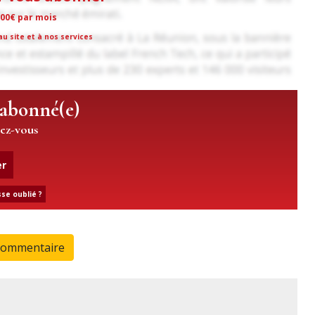
,00€ par mois
u site et à nos services
 abonné(e)
iez-vous
er
se oublié ?
commentaire