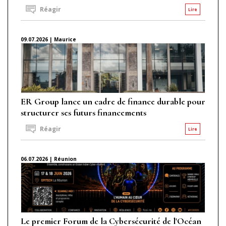
Réagir
Lire
09.07.2026 | Maurice
ER Group lance un cadre de finance durable pour
structurer ses futurs financements
Réagir
Lire
06.07.2026 | Réunion
Le premier Forum de la Cybersécurité de l'Océan