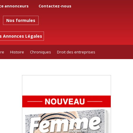
ce annonceurs
Contactez-nous
Nos formules
es Annonces Légales
ure
Histoire
Chroniques
Droit des entreprises