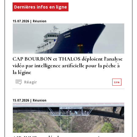
Dernières infos en ligne
15.07.2026 | Réunion
CAP BOURBON et THALOS déploient l'analyse
vidéo par intelligence artificielle pour la pêche à
la légine
Réagir
Lire
15.07.2026 | Réunion