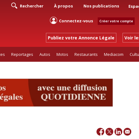
Rechercher
À propos
Nos publications
Espa
Connectez-vous
Créer votre compte
Publiez votre Annonce Légale
Voir l
tes
Reportages
Autos
Motos
Restaurants
Mediacom
Cult