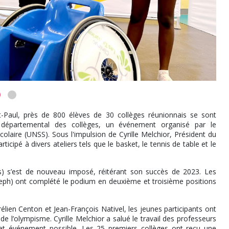
t-Paul, près de 800 élèves de 30 collèges réunionnais se sont
 départemental des collèges, un événement organisé par le
laire (UNSS). Sous l'impulsion de Cyrille Melchior, Président du
icipé à divers ateliers tels que le basket, le tennis de table et le
s) s’est de nouveau imposé, réitérant son succès de 2023. Les
oseph) ont complété le podium en deuxième et troisième positions
ien Centon et Jean-François Nativel, les jeunes participants ont
e l’olympisme. Cyrille Melchior a salué le travail des professeurs
et événement possible. Les 25 premiers collèges ont reçu une