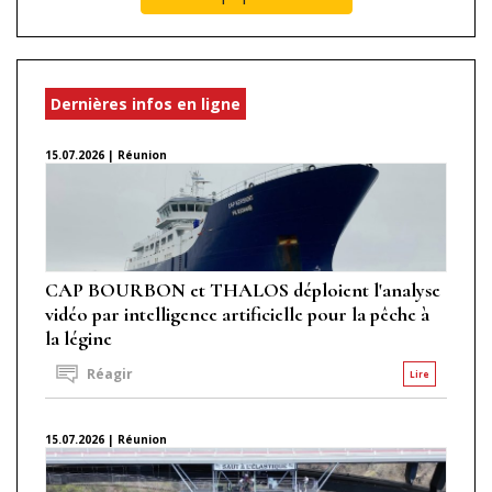
Dernières infos en ligne
15.07.2026 | Réunion
CAP BOURBON et THALOS déploient l'analyse
vidéo par intelligence artificielle pour la pêche à
la légine
Réagir
Lire
15.07.2026 | Réunion