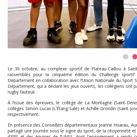
Le 30 octobre, au complexe sportif de Plateau-Caillou à Sain
rassemblés pour la cinquième édition du Challenge sportif
Département en collaboration avec l’Union Nationale du Sport Sco
Département, qui a déclaré les jeux ouverts, les collégiens ont part
rugby fauteuil.
À l’issue des épreuves, le collège de La Montagne (Saint-Deni
collèges Simon-Lucas (L’Étang-Salé) et Achille-Grondin (Saint-J
respectivement.
En présence des Conseillers départementaux Jeanne Hoarau, Aurél
partagé une journée sous le signe du sport, de la citoyenneté et d
d’EPS et des équipes de l’UNSS, dont l'engagement a rendu c