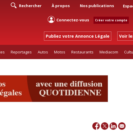
Rechercher
À propos
Nos publications
Espa
Connectez-vous
Créer votre compte
Publiez votre Annonce Légale
Voir l
tes
Reportages
Autos
Motos
Restaurants
Mediacom
Cult