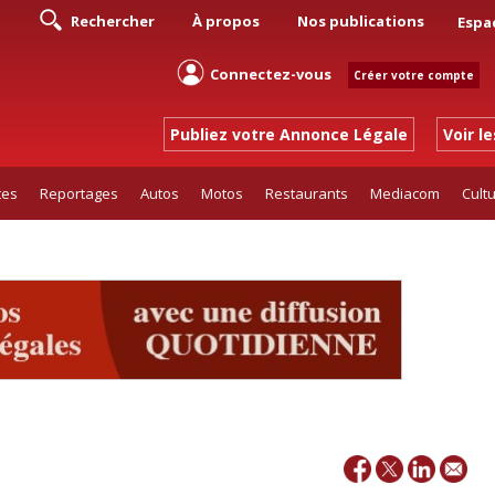
Rechercher
À propos
Nos publications
Espa
Connectez-vous
Créer votre compte
Publiez votre Annonce Légale
Voir l
tes
Reportages
Autos
Motos
Restaurants
Mediacom
Cult