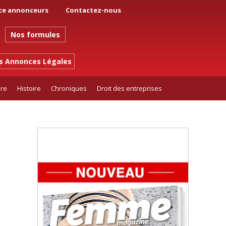
ce annonceurs
Contactez-nous
Nos formules
es Annonces Légales
ure
Histoire
Chroniques
Droit des entreprises