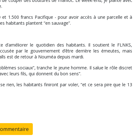
train de couper des boutures de manioc. Le week-end, je plante avec
e.
0 et 1.500 francs Pacifique - pour avoir accès à une parcelle et à
res habitants plantent “en sauvage”.
 d’améliorer le quotidien des habitants. Il soutient le FLNKS,
n accusée par le gouvernement d’être derrière les émeutes, mais
alls est de retour à Nouméa depuis mardi.
roblèmes sociaux”, tranche le jeune homme. Il salue le rôle discret
ec leurs fils, qui donnent du bon sens”.
sse rien, les habitants finiront par voler, “et ce sera pire que le 13
commentaire