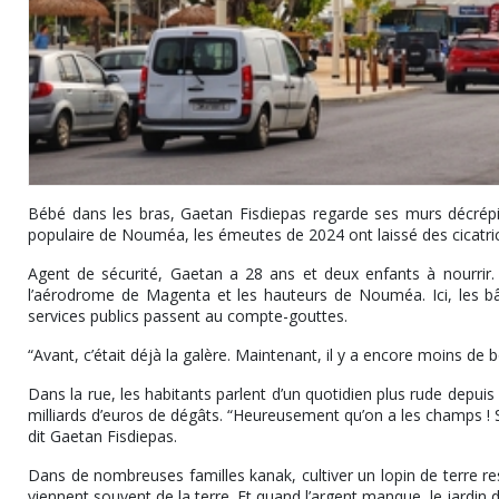
Bébé dans les bras, Gaetan Fisdiepas regarde ses murs décrépis 
populaire de Nouméa, les émeutes de 2024 ont laissé des cicatrices
Agent de sécurité, Gaetan a 28 ans et deux enfants à nourrir. I
l’aérodrome de Magenta et les hauteurs de Nouméa. Ici, les bâ
services publics passent au compte-gouttes.
“Avant, c’était déjà la galère. Maintenant, il y a encore moins de 
Dans la rue, les habitants parlent d’un quotidien plus rude depui
milliards d’euros de dégâts. “Heureusement qu’on a les champs ! S’il
dit Gaetan Fisdiepas.
Dans de nombreuses familles kanak, cultiver un lopin de terre re
viennent souvent de la terre. Et quand l’argent manque, le jardin de