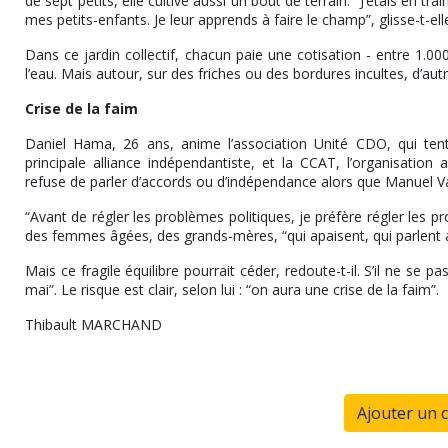
de sept petits, elle cultive aussi un bout de terrain. “J’étais en 
mes petits-enfants. Je leur apprends à faire le champ”, glisse-t-ell
Dans ce jardin collectif, chacun paie une cotisation - entre 1.00
l’eau. Mais autour, sur des friches ou des bordures incultes, d’aut
Crise de la faim
Daniel Hama, 26 ans, anime l’association Unité CDO, qui tente
principale alliance indépendantiste, et la CCAT, l’organisatio
refuse de parler d’accords ou d’indépendance alors que Manuel V
“Avant de régler les problèmes politiques, je préfère régler les p
des femmes âgées, des grands-mères, “qui apaisent, qui parlent av
Mais ce fragile équilibre pourrait céder, redoute-t-il. S’il ne se pa
mai”. Le risque est clair, selon lui : “on aura une crise de la faim”.
Thibault MARCHAND
Ajouter un 