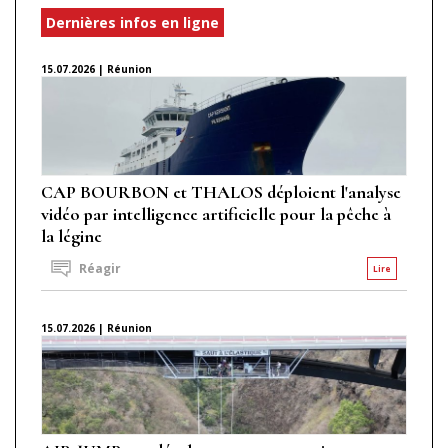
Dernières infos en ligne
15.07.2026 | Réunion
CAP BOURBON et THALOS déploient l'analyse
vidéo par intelligence artificielle pour la pêche à
la légine
Réagir
Lire
15.07.2026 | Réunion