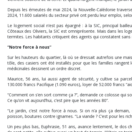
Depuis les émeutes de mai 2024, la Nouvelle-Calédonie travers
2024, 11.600 salariés du secteur privé ont perdu leur emploi, selon
Le logement social n’est pas épargné : à la SIC, principal baille
Côteaux des Oliviers, la SIC est omniprésente. Mais dans les logem
termites. Les habitants critiquent des agents qui constatent sans 
“Notre force à nous”
Sur les hauteurs du quartier, là où se dressait autrefois une maiso
tôle, des casiers ont été installés pour que les familles rangent
médicinales dessinent un ordre discret.
Maurice, 56 ans, lui aussi agent de sécurité, y cultive sa parcel
130.000 francs Pacifique (1.090 euros), loyer de 52.000 francs “ai
“Comment on s’en sort comme ça ?”, demande ce colosse qui souha
Ce qu’on vit aujourd’hui, c’est pire que les années 80”.
“Le jardin, c’est notre force à nous. Si on n’a plus ça demain, 
poisson, boutures contre ignames. “La viande ? C’est pour les riches
Un peu plus bas, Euphrasie, 51 ans, avance lentement, le dos 