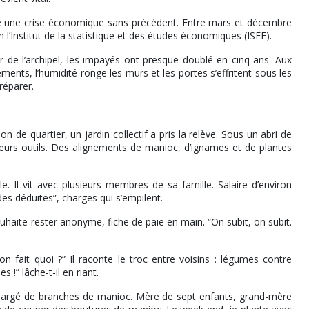
e une crise économique sans précédent. Entre mars et décembre
 l’Institut de la statistique et des études économiques (ISEE).
ur de l’archipel, les impayés ont presque doublé en cinq ans. Aux
ents, l’humidité ronge les murs et les portes s’effritent sous les
réparer.
n de quartier, un jardin collectif a pris la relève. Sous un abri de
 leurs outils. Des alignements de manioc, d’ignames et de plantes
le. Il vit avec plusieurs membres de sa famille. Salaire d’environ
des déduites”, charges qui s’empilent.
ite rester anonyme, fiche de paie en main. “On subit, on subit.
on fait quoi ?” Il raconte le troc entre voisins : légumes contre
 !” lâche-t-il en riant.
chargé de branches de manioc. Mère de sept enfants, grand-mère