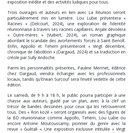
exposition inédite et des activités ludiques pour tous.
Trois ouvrages et auteurs en lien avec La Réunion seront
particulièrement mis en lumière. Lou Lubie présentera «
Racines » (Delcourt, 2024), une exploration de l’identité
réunionnaise à travers ses racines capillaires. Anjale dévoilera
« Outre-mères » (Vuibert, 2024), un roman graphique
abordant le scandale des avortements forcés à Saint-Benoît.
Enfin, Appollo et Tehem présenteront « Vingt décembre,
chronique de l’abolition » (Dargaud, 2024) et sa traduction en
créole par Sully Andoche.
Parmi les personnalités présentes, Pauline Mermet, éditrice
chez Dargaud, viendra échanger avec les professionnels
locaux, tandis qu’Erwan Surcouf sera l’invité vedette de cette
édition.
Le samedi, de 9 h à 18 h, le public pourra participer à une
chasse aux auteurs, guidé par un plan, avec à la clef un
trésor de bandes dessinées pour ceux qui les retrouveront
tous. Des « Ron kozé » seront organisés avec des figures de
la BD réunionnaise comme Appollo, Tehem, Lou Lubie ou
encore Antoine Moutoussamy, pionnier du genre avec la
revue « Guétali ». Une exposition exclusive intitulée « Vingt