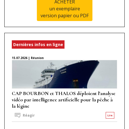
ACHETER
un exemplaire
version papier ou PDF
Dernières infos en ligne
15.07.2026 | Réunion
CAP BOURBON et THALOS déploient l'analyse
vidéo par intelligence artificielle pour la pêche à
la légine
Réagir
Lire