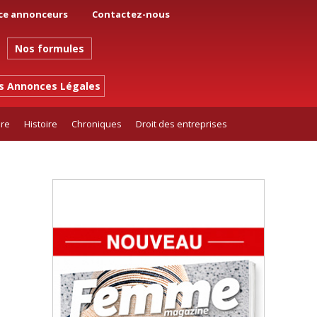
ce annonceurs
Contactez-nous
Nos formules
es Annonces Légales
ure
Histoire
Chroniques
Droit des entreprises