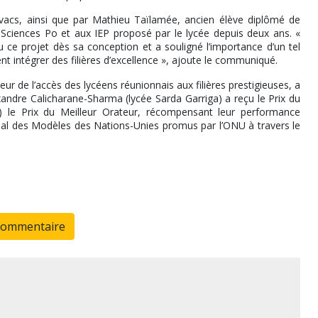
vacs, ainsi que par Mathieu Taïlamée, ancien élève diplômé de
à Sciences Po et aux IEP proposé par le lycée depuis deux ans. «
ce projet dès sa conception et a souligné l’importance d’un tel
t intégrer des filières d’excellence », ajoute le communiqué.
 de l’accès des lycéens réunionnais aux filières prestigieuses, a
xandre Calicharane-Sharma (lycée Sarda Garriga) a reçu le Prix du
le Prix du Meilleur Orateur, récompensant leur performance
ional des Modèles des Nations-Unies promus par l’ONU à travers le
commentaire