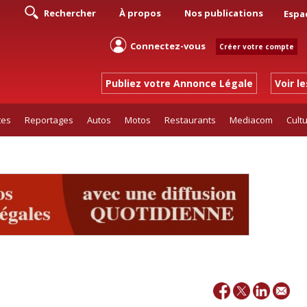
Rechercher
À propos
Nos publications
Espa
Connectez-vous
Créer votre compte
Publiez votre Annonce Légale
Voir l
tes
Reportages
Autos
Motos
Restaurants
Mediacom
Cult