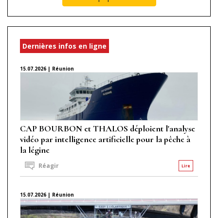
Dernières infos en ligne
15.07.2026 | Réunion
CAP BOURBON et THALOS déploient l'analyse
vidéo par intelligence artificielle pour la pêche à
la légine
Réagir
Lire
15.07.2026 | Réunion