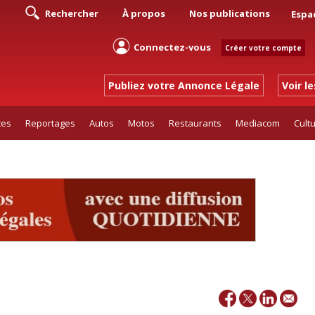
Rechercher
À propos
Nos publications
Espa
Connectez-vous
Créer votre compte
Publiez votre Annonce Légale
Voir l
tes
Reportages
Autos
Motos
Restaurants
Mediacom
Cult