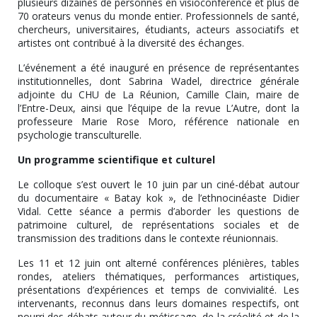
plusieurs dizaines de personnes en visioconférence et plus de
70 orateurs venus du monde entier. Professionnels de santé,
chercheurs, universitaires, étudiants, acteurs associatifs et
artistes ont contribué à la diversité des échanges.
L’événement a été inauguré en présence de représentantes
institutionnelles, dont Sabrina Wadel, directrice générale
adjointe du CHU de La Réunion, Camille Clain, maire de
l’Entre-Deux, ainsi que l’équipe de la revue L’Autre, dont la
professeure Marie Rose Moro, référence nationale en
psychologie transculturelle.
Un programme scientifique et culturel
Le colloque s’est ouvert le 10 juin par un ciné-débat autour
du documentaire « Batay kok », de l’ethnocinéaste Didier
Vidal. Cette séance a permis d’aborder les questions de
patrimoine culturel, de représentations sociales et de
transmission des traditions dans le contexte réunionnais.
Les 11 et 12 juin ont alterné conférences plénières, tables
rondes, ateliers thématiques, performances artistiques,
présentations d’expériences et temps de convivialité. Les
intervenants, reconnus dans leurs domaines respectifs, ont
nourri des débats autour du métissage, de la créolité et de la