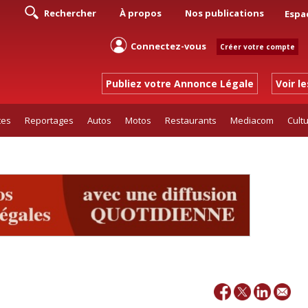
Rechercher
À propos
Nos publications
Espa
Connectez-vous
Créer votre compte
Publiez votre Annonce Légale
Voir l
tes
Reportages
Autos
Motos
Restaurants
Mediacom
Cult