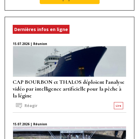
Dernières infos en ligne
15.07.2026 | Réunion
CAP BOURBON et THALOS déploient l'analyse
vidéo par intelligence artificielle pour la pêche à
la légine
Réagir
Lire
15.07.2026 | Réunion