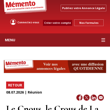
Publiez votre Annonce Légale
Connectez-vous
Nos formules
Créer votre compte
MENU
RETOUR
08.07.2026 | Réunion
Le Cnous, le Crous de La