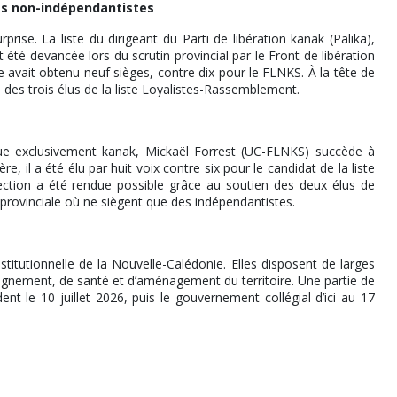
des non-indépendantistes
rise. La liste du dirigeant du Parti de libération kanak (Palika),
été devancée lors du scrutin provincial par le Front de libération
e avait obtenu neuf sièges, contre dix pour le FLNKS. À la tête de
n des trois élus de la liste Loyalistes-Rassemblement.
que exclusivement kanak, Mickaël Forrest (UC-FLNKS) succède à
, il a été élu par huit voix contre six pour le candidat de la liste
ion a été rendue possible grâce au soutien des deux élus de
provinciale où ne siègent que des indépendantistes.
titutionnelle de la Nouvelle-Calédonie. Elles disposent de larges
ement, de santé et d’aménagement du territoire. Une partie de
nt le 10 juillet 2026, puis le gouvernement collégial d’ici au 17