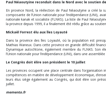
Paul Néaoutyine reconduit dans le Nord avec le soutien 
En province Nord, la réélection de Paul Néaoutyine a créé la surp
composante de l’Union nationale pour l’indépendance (UNI), avait 
nationale kanak et socialiste (FLNKS). La liste de Paul Néaoutyin
la province depuis 1999, il a finalement été réélu grâce au soutie
Mickaël Forrest élu aux îles Loyauté
Dans la province des îles Loyauté, où la population est pres
Mathias Waneux. Dans cette province en grande difficulté financière
Dynamique autochtone, également membre du FLNKS. Son élect
l’Union nationale pour l’indépendance (UNI), dans une assemblée 
Le Congrès doit élire son président le 10 juillet
Les provinces occupent une place centrale dans l’organisation ins
compétences en matière de développement économique, d’enseign
leurs élus siège également au Congrès, qui doit élire son préside
juillet.
memento.fr