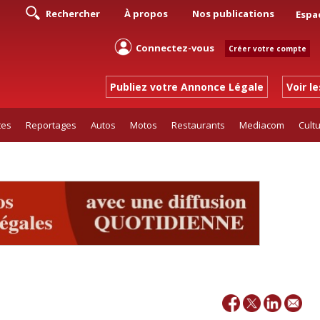
Rechercher
À propos
Nos publications
Espa
Connectez-vous
Créer votre compte
Publiez votre Annonce Légale
Voir l
tes
Reportages
Autos
Motos
Restaurants
Mediacom
Cult