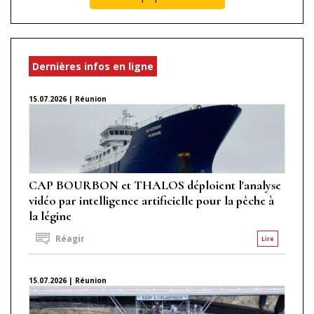
Dernières infos en ligne
15.07.2026 | Réunion
CAP BOURBON et THALOS déploient l'analyse
vidéo par intelligence artificielle pour la pêche à
la légine
Réagir
Lire
15.07.2026 | Réunion