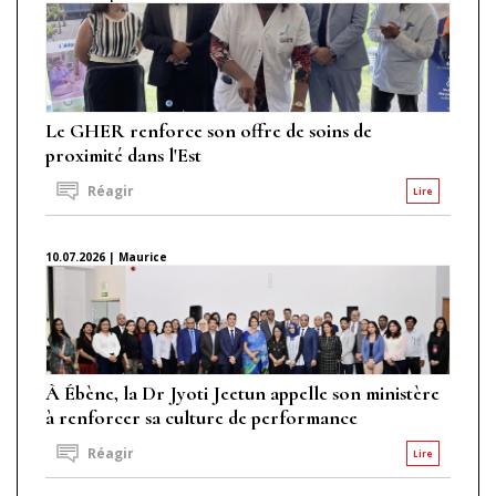
Le GHER renforce son offre de soins de
proximité dans l'Est
Réagir
Lire
10.07.2026 | Maurice
À Ébène, la Dr Jyoti Jeetun appelle son ministère
à renforcer sa culture de performance
Réagir
Lire