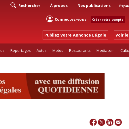
Rechercher
À propos
Nos publications
Espa
Connectez-vous
Créer votre compte
Publiez votre Annonce Légale
Voir l
tes
Reportages
Autos
Motos
Restaurants
Mediacom
Cult