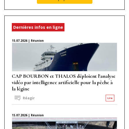
Dernières infos en ligne
15.07.2026 | Réunion
CAP BOURBON et THALOS déploient l'analyse
vidéo par intelligence artificielle pour la pêche à
la légine
Réagir
Lire
15.07.2026 | Réunion