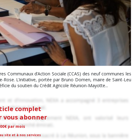
ntres Communaux d’Action Sociale (CCAS) des neuf communes les
te-Rose. L’initiative, portée par Bruno Domen, maire de Saint-Leu
icie du soutien du Crédit Agricole Réunion-Mayotte...
rticle complet
ur vous abonner
,00€ par mois
u site et à nos services