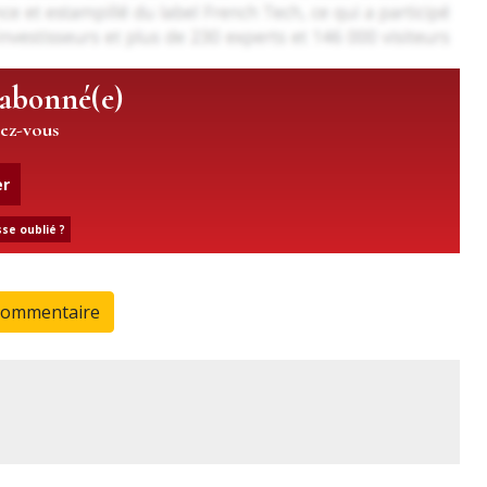
 abonné(e)
iez-vous
er
se oublié ?
commentaire