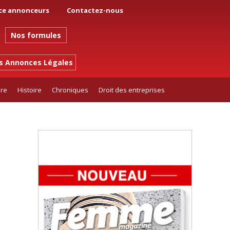
ce annonceurs
Contactez-nous
Nos formules
es Annonces Légales
ure
Histoire
Chroniques
Droit des entreprises