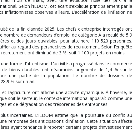
ion au mois de mars, avec une évolution nulle des prix à la
ional. Selon l’IEDOM, cet écart s’explique principalement par la
s inflationnistes observés ailleurs. L’accélération de l’inflation ne
ité de la fin d’année 2025. Les chefs d’entreprise interrogés ont
 le nombre de demandeurs d’emploi de catégorie A a reculé de 5,9
ières et des jours ouvrables, pour atteindre 110 520 personnes.
ffler au regard des perspectives de recrutement. Selon l’enquête
 recrutement ont diminué de 3 %, soit 1 100 projets en moins.
ne forme d’attentisme. L’activité a progressé dans le commerce
s de biens durables ont néanmoins augmenté de 1,4 % sur le
nt pour une partie de la population. Le nombre de dossiers de
28,9 % sur un an.
e et l’agriculture ont affiché une activité dynamique. À l’inverse, le
que soit le secteur, le contexte international apparaît comme une
es et de dégradation des trésoreries des entreprises.
lus incertaines. L’IEDOM estime que la poursuite du conflit au
e remontée des anticipations d’inflation. Cette situation affecte
ières ayant tendance à reporter certains projets d’investissement