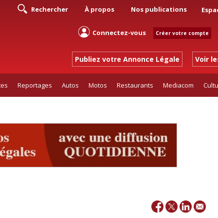
Rechercher
À propos
Nos publications
Espa
Connectez-vous
Créer votre compte
Publiez votre Annonce Légale
Voir l
tes
Reportages
Autos
Motos
Restaurants
Mediacom
Cult