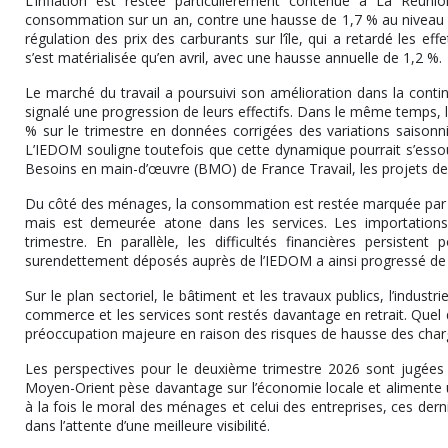
L’inflation est restée particulièrement contenue à La Réun
consommation sur un an, contre une hausse de 1,7 % au niveau nat
régulation des prix des carburants sur l’île, qui a retardé les effet
s’est matérialisée qu’en avril, avec une hausse annuelle de 1,2 %.
Le marché du travail a poursuivi son amélioration dans la continu
signalé une progression de leurs effectifs. Dans le même temps,
% sur le trimestre en données corrigées des variations saisonn
L’IEDOM souligne toutefois que cette dynamique pourrait s’essou
Besoins en main-d’œuvre (BMO) de France Travail, les projets de
Du côté des ménages, la consommation est restée marquée par u
mais est demeurée atone dans les services. Les importation
trimestre. En parallèle, les difficultés financières persiste
surendettement déposés auprès de l’IEDOM a ainsi progressé de 
Sur le plan sectoriel, le bâtiment et les travaux publics, l’industri
commerce et les services sont restés davantage en retrait. Quel 
préoccupation majeure en raison des risques de hausse des charg
Les perspectives pour le deuxième trimestre 2026 sont jugées p
Moyen-Orient pèse davantage sur l’économie locale et alimente un
à la fois le moral des ménages et celui des entreprises, ces dern
dans l’attente d’une meilleure visibilité.