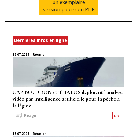
un exemplaire
version papier ou PDF
Dernières infos en ligne
15.07.2026 | Réunion
CAP BOURBON et THALOS déploient l'analyse
vidéo par intelligence artificielle pour la pêche à
la légine
Réagir
Lire
15.07.2026 | Réunion