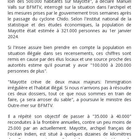
loin des 500.000 habitants sur Mayotte", a déclaré Manuel
Valls sur BFMTV, interrogé sur la situation dans l'archipel et
les mesures prises par le gouvernement trois semaines après
le passage du cyclone Chido. Selon l'Institut national de la
statistique et des études économiques, la population de
Mayotte était estimée à 321.000 personnes au 1er janvier
2024.
Si l'Insee assure bien prendre en compte la population en
situation illégale dans ses recensements, ces chiffres sont
remis en cause par des élus locaux et une source proche des
autorités estime qu'il pourrait y avoir "100.000 à 200.000
personnes de plus".
"Mayotte crève de deux maux majeurs: l'immigration
irrégulière et l'habitat illégal. Si nous n'arrivons pas à résoudre
ces deux dossiers, tout ce que nous sommes en train de
faire, ça sera arroser du sable", a poursuivi le ministre des
Outre-mer sur BFMTV.
Il a répété son objectif de passer à "35.000 à 40.000"
reconduites à la frontière annuelles, contre un peu moins de
25.000 par an actuellement. Mayotte, archipel français de
l'océan Indien, est situé à quelques dizaines de kilomètres