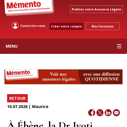
Publiez votre Annonce Légale
Connectez-vous
Nos formules
Créer votre compte
MENU
RETOUR
10.07.2026 | Maurice
À Ébène, la Dr Jyoti