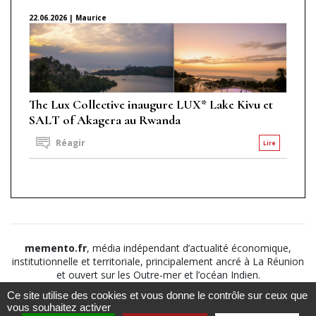
22.06.2026 | Maurice
The Lux Collective inaugure LUX* Lake Kivu et
SALT of Akagera au Rwanda
Réagir
Lire
memento.fr
, média indépendant d’actualité économique,
institutionnelle et territoriale, principalement ancré à La Réunion
et ouvert sur les Outre-mer et l’océan Indien.
Ce site utilise des cookies et vous donne le contrôle sur ceux que
©2026
Suivez nous sur
À propos
-
Notice légale
-
vous souhaitez activer