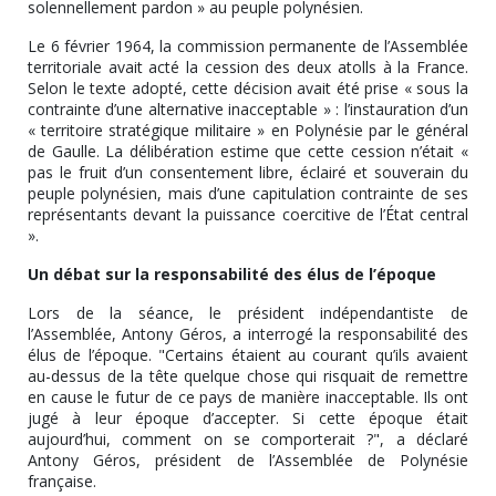
solennellement pardon » au peuple polynésien.
Le 6 février 1964, la commission permanente de l’Assemblée
territoriale avait acté la cession des deux atolls à la France.
Selon le texte adopté, cette décision avait été prise « sous la
contrainte d’une alternative inacceptable » : l’instauration d’un
« territoire stratégique militaire » en Polynésie par le général
de Gaulle. La délibération estime que cette cession n’était «
pas le fruit d’un consentement libre, éclairé et souverain du
peuple polynésien, mais d’une capitulation contrainte de ses
représentants devant la puissance coercitive de l’État central
».
Un débat sur la responsabilité des élus de l’époque
Lors de la séance, le président indépendantiste de
l’Assemblée, Antony Géros, a interrogé la responsabilité des
élus de l’époque. "Certains étaient au courant qu’ils avaient
au-dessus de la tête quelque chose qui risquait de remettre
en cause le futur de ce pays de manière inacceptable. Ils ont
jugé à leur époque d’accepter. Si cette époque était
aujourd’hui, comment on se comporterait ?", a déclaré
Antony Géros, président de l’Assemblée de Polynésie
française.