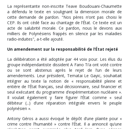
La représentante non-inscrite Teave Boudouani-Chaumette
a défendu le texte en soulignant la dimension morale de
cette demande de pardon. "Nos pères n’ont pas choisi le
CEP. Ils ont cédé face au chantage de l’État. Ce texte est un
acte de salubrité morale. Ce pardon, nous le devons aux
milliers de Polynésiens frappés en silence par les maladies
radio-induites", a-t-elle ajouté.
Un amendement sur la responsabilité de l’État rejeté
La délibération a été adoptée par 44 voix pour. Les élus du
groupe indépendantiste dissident A Fano Ti’a ont voté contre
ou se sont abstenus après le rejet de l’un de leurs
amendements. Leur président, Tematai Le Gayic, souhaitait
intégrer au texte la notion de « responsabilité pleine et
entière de l’État français, seul décisionnaire, seul financier et
seul exécutant du programme d’expérimentation nucléaire ».
Il voulait également y faire figurer l’État comme « seul
débiteur (...) d’une réparation intégrale envers le peuple
polynésien ».
Antony Géros a aussi évoqué le dépôt d’une plainte pour «
crime contre l’humanité » contre l’État. Il a annoncé qu’une