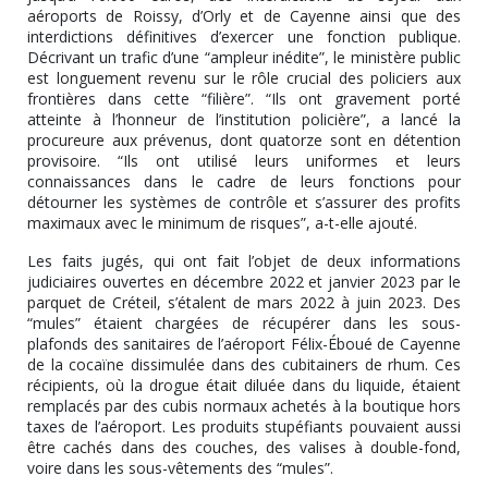
aéroports de Roissy, d’Orly et de Cayenne ainsi que des
interdictions définitives d’exercer une fonction publique.
Décrivant un trafic d’une “ampleur inédite”, le ministère public
est longuement revenu sur le rôle crucial des policiers aux
frontières dans cette “filière”. “Ils ont gravement porté
atteinte à l’honneur de l’institution policière”, a lancé la
procureure aux prévenus, dont quatorze sont en détention
provisoire. “Ils ont utilisé leurs uniformes et leurs
connaissances dans le cadre de leurs fonctions pour
détourner les systèmes de contrôle et s’assurer des profits
maximaux avec le minimum de risques”, a-t-elle ajouté.
Les faits jugés, qui ont fait l’objet de deux informations
judiciaires ouvertes en décembre 2022 et janvier 2023 par le
parquet de Créteil, s’étalent de mars 2022 à juin 2023. Des
“mules” étaient chargées de récupérer dans les sous-
plafonds des sanitaires de l’aéroport Félix-Éboué de Cayenne
de la cocaïne dissimulée dans des cubitainers de rhum. Ces
récipients, où la drogue était diluée dans du liquide, étaient
remplacés par des cubis normaux achetés à la boutique hors
taxes de l’aéroport. Les produits stupéfiants pouvaient aussi
être cachés dans des couches, des valises à double-fond,
voire dans les sous-vêtements des “mules”.