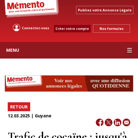
Publiez votre Annonce Légale
Connectez-vous
Nos formules
Créer votre compte
MENU
RETOUR
12.03.2025 | Guyane
Trafic de cocaïne : jusqu'à