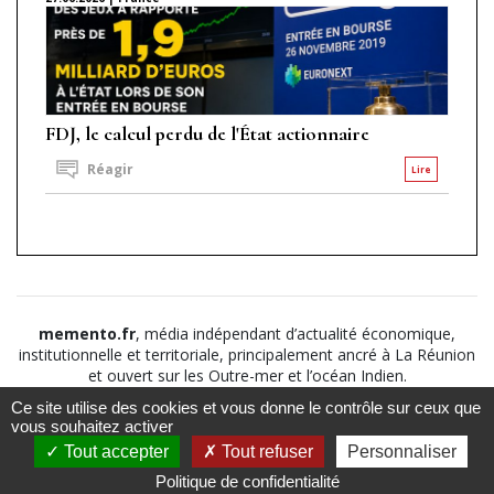
FDJ, le calcul perdu de l'État actionnaire
Réagir
Lire
memento.fr
, média indépendant d’actualité économique,
institutionnelle et territoriale, principalement ancré à La Réunion
et ouvert sur les Outre-mer et l’océan Indien.
Ce site utilise des cookies et vous donne le contrôle sur ceux que
©2026
Suivez nous sur
À propos
-
Notice légale
-
vous souhaitez activer
Le
Politique de
Tout accepter
Tout refuser
Personnaliser
Mémento
confidentialité
-
CGV
-
CGU
Politique de confidentialité