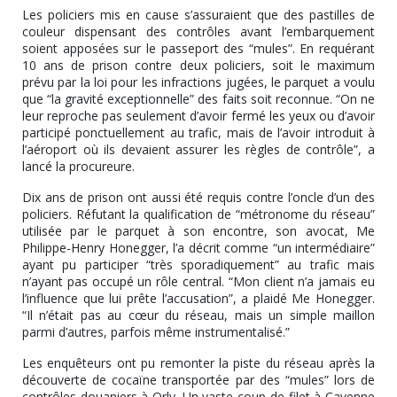
Les policiers mis en cause s’assuraient que des pastilles de
couleur dispensant des contrôles avant l’embarquement
soient apposées sur le passeport des “mules”. En requérant
10 ans de prison contre deux policiers, soit le maximum
prévu par la loi pour les infractions jugées, le parquet a voulu
que “la gravité exceptionnelle” des faits soit reconnue. “On ne
leur reproche pas seulement d’avoir fermé les yeux ou d’avoir
participé ponctuellement au trafic, mais de l’avoir introduit à
l’aéroport où ils devaient assurer les règles de contrôle”, a
lancé la procureure.
Dix ans de prison ont aussi été requis contre l’oncle d’un des
policiers. Réfutant la qualification de “métronome du réseau”
utilisée par le parquet à son encontre, son avocat, Me
Philippe-Henry Honegger, l’a décrit comme “un intermédiaire”
ayant pu participer “très sporadiquement” au trafic mais
n’ayant pas occupé un rôle central. “Mon client n’a jamais eu
l’influence que lui prête l’accusation”, a plaidé Me Honegger.
“Il n’était pas au cœur du réseau, mais un simple maillon
parmi d’autres, parfois même instrumentalisé.”
Les enquêteurs ont pu remonter la piste du réseau après la
découverte de cocaïne transportée par des “mules” lors de
contrôles douaniers à Orly. Un vaste coup de filet à Cayenne