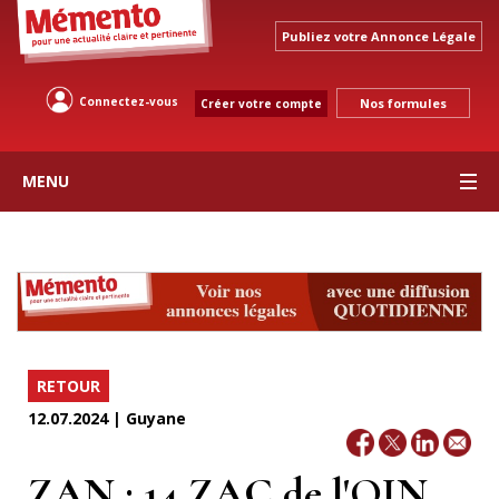
Publiez votre Annonce Légale
Connectez-vous
Nos formules
Créer votre compte
MENU
RETOUR
12.07.2024 | Guyane
ZAN : 14 ZAC de l'OIN