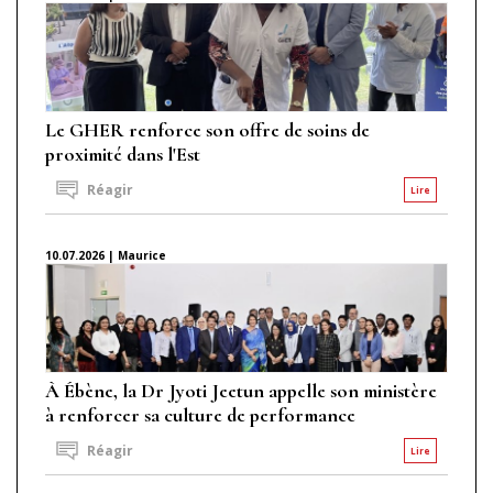
Le GHER renforce son offre de soins de
proximité dans l'Est
Réagir
Lire
10.07.2026 | Maurice
À Ébène, la Dr Jyoti Jeetun appelle son ministère
à renforcer sa culture de performance
Réagir
Lire