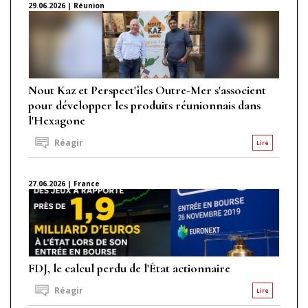
29.06.2026 | Réunion
Nout Kaz et Perspect'îles Outre-Mer s'associent
pour développer les produits réunionnais dans
l'Hexagone
Réagir
Lire
27.06.2026 | France
FDJ, le calcul perdu de l'État actionnaire
Réagir
Lire