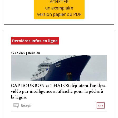
ACHETER
un exemplaire
version papier ou PDF
Dernières infos en ligne
15.07.2026 | Réunion
CAP BOURBON et THALOS déploient l'analyse
vidéo par intelligence artificielle pour la pêche à
la légine
Réagir
Lire