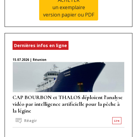
un exemplaire
version papier ou PDF
Dernières infos en ligne
15.07.2026 | Réunion
CAP BOURBON et THALOS déploient l'analyse
vidéo par intelligence artificielle pour la pêche à
la légine
Réagir
Lire