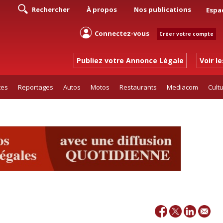
Rechercher
À propos
Nos publications
Espa
Connectez-vous
Créer votre compte
Publiez votre Annonce Légale
Voir l
tes
Reportages
Autos
Motos
Restaurants
Mediacom
Cult