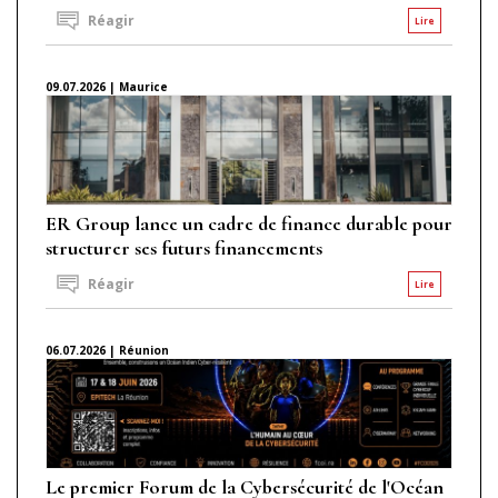
Réagir
Lire
09.07.2026 | Maurice
ER Group lance un cadre de finance durable pour
structurer ses futurs financements
Réagir
Lire
06.07.2026 | Réunion
Le premier Forum de la Cybersécurité de l'Océan