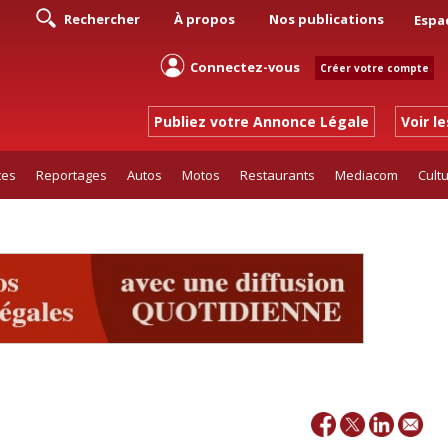
Rechercher
À propos
Nos publications
Espa
Connectez-vous
Créer votre compte
Publiez votre Annonce Légale
Voir l
tes
Reportages
Autos
Motos
Restaurants
Mediacom
Cult