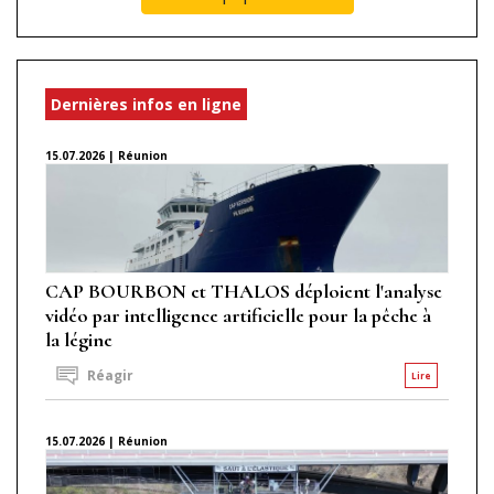
Dernières infos en ligne
15.07.2026 | Réunion
CAP BOURBON et THALOS déploient l'analyse
vidéo par intelligence artificielle pour la pêche à
la légine
Réagir
Lire
15.07.2026 | Réunion