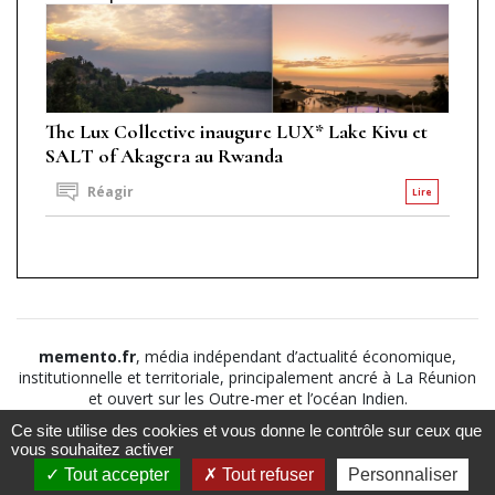
The Lux Collective inaugure LUX* Lake Kivu et
SALT of Akagera au Rwanda
Réagir
Lire
memento.fr
, média indépendant d’actualité économique,
institutionnelle et territoriale, principalement ancré à La Réunion
et ouvert sur les Outre-mer et l’océan Indien.
Ce site utilise des cookies et vous donne le contrôle sur ceux que
©2026
Suivez nous sur
À propos
-
Notice légale
-
vous souhaitez activer
Le
Politique de
Tout accepter
Tout refuser
Personnaliser
Mémento
confidentialité
-
CGV
-
CGU