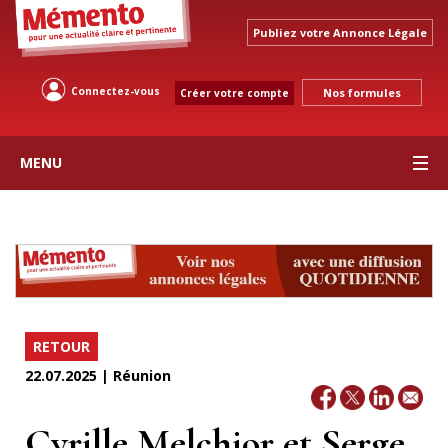
Publiez votre Annonce Légale
Connectez-vous
Nos formules
Créer votre compte
MENU
RETOUR
22.07.2025 | Réunion
Cyrille Melchior et Serge