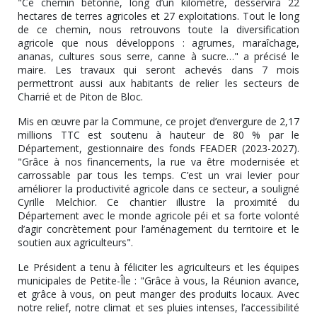
"Ce chemin bétonné, long d’un kilomètre, desservira 22
hectares de terres agricoles et 27 exploitations. Tout le long
de ce chemin, nous retrouvons toute la diversification
agricole que nous développons : agrumes, maraîchage,
ananas, cultures sous serre, canne à sucre…" a précisé le
maire. Les travaux qui seront achevés dans 7 mois
permettront aussi aux habitants de relier les secteurs de
Charrié et de Piton de Bloc.
Mis en œuvre par la Commune, ce projet d’envergure de 2,17
millions TTC est soutenu à hauteur de 80 % par le
Département, gestionnaire des fonds FEADER (2023-2027).
"Grâce à nos financements, la rue va être modernisée et
carrossable par tous les temps. C’est un vrai levier pour
améliorer la productivité agricole dans ce secteur, a souligné
Cyrille Melchior. Ce chantier illustre la proximité du
Département avec le monde agricole péi et sa forte volonté
d’agir concrètement pour l’aménagement du territoire et le
soutien aux agriculteurs".
Le Président a tenu à féliciter les agriculteurs et les équipes
municipales de Petite-Île : "Grâce à vous, la Réunion avance,
et grâce à vous, on peut manger des produits locaux. Avec
notre relief, notre climat et ses pluies intenses, l’accessibilité