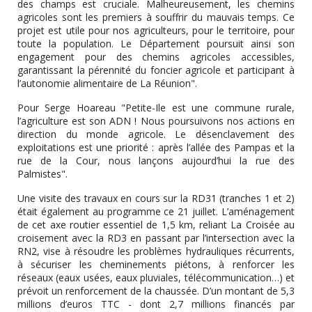
des champs est cruciale. Malheureusement, les chemins
agricoles sont les premiers à souffrir du mauvais temps. Ce
projet est utile pour nos agriculteurs, pour le territoire, pour
toute la population. Le Département poursuit ainsi son
engagement pour des chemins agricoles accessibles,
garantissant la pérennité du foncier agricole et participant à
l’autonomie alimentaire de La Réunion".
Pour Serge Hoareau "Petite-Ile est une commune rurale,
l’agriculture est son ADN ! Nous poursuivons nos actions en
direction du monde agricole. Le désenclavement des
exploitations est une priorité : après l’allée des Pampas et la
rue de la Cour, nous lançons aujourd’hui la rue des
Palmistes".
Une visite des travaux en cours sur la RD31 (tranches 1 et 2)
était également au programme ce 21 juillet. L’aménagement
de cet axe routier essentiel de 1,5 km, reliant La Croisée au
croisement avec la RD3 en passant par l’intersection avec la
RN2, vise à résoudre les problèmes hydrauliques récurrents,
à sécuriser les cheminements piétons, à renforcer les
réseaux (eaux usées, eaux pluviales, télécommunication…) et
prévoit un renforcement de la chaussée. D’un montant de 5,3
millions d’euros TTC - dont 2,7 millions financés par