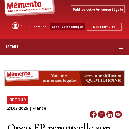
Publiez votre Annonce Légale
Connectez-vous
Nos formules
Créer votre compte
MENU
RETOUR
24.03.2026 | France
Opco EP renouvelle son